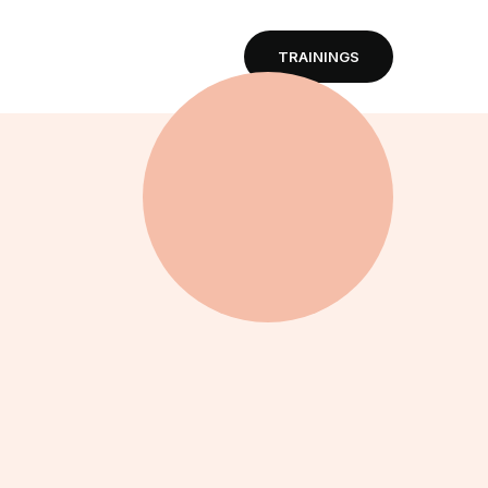
TRAININGS