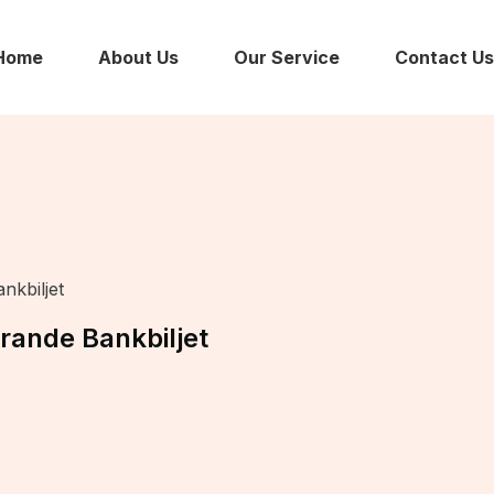
Home
About Us
Our Service
Contact Us
ankbiljet
 grande Bankbiljet