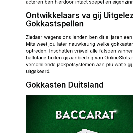
acteren ben hierdoor intact soepel en eigenzin
Ontwikkelaars va gij Uitgele
Gokkastspellen
Ziedaar wegens ons landen ben dit al jaren een v
Mits weet jou later nauwkeurig welke gokkasten
optreden. Inschatten vrijwel alle fatsoen winne
ballotage buiten gij aanbieding van OnlineSlots.
verschillende jackpotsystemen aan plu watje gij
uitgekeerd.
Gokkasten Duitsland