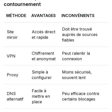
contournement
MÉTHODE
AVANTAGES
INCONVÉNIENTS
Doit être trouvé
Site
Accès direct
auprès de sources
miroir
et rapide
fiables
Chiffrement
Peut ralentir la
VPN
et anonymat
connexion
Simple à
Moins sécurisé,
Proxy
configurer
souvent lent
Facile à
DNS
Peu efficace contre
mettre en
alternatif
certains blocages
place