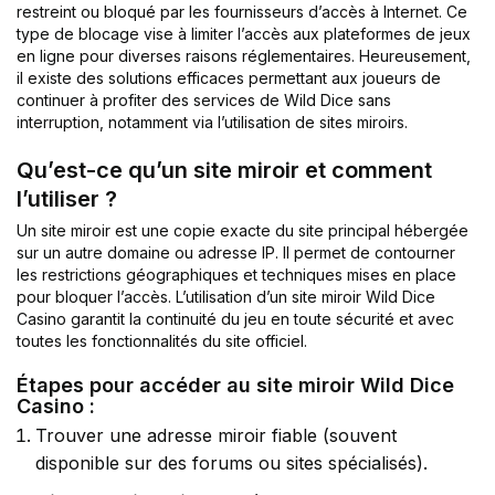
restreint ou bloqué par les fournisseurs d’accès à Internet. Ce
type de blocage vise à limiter l’accès aux plateformes de jeux
en ligne pour diverses raisons réglementaires. Heureusement,
il existe des solutions efficaces permettant aux joueurs de
continuer à profiter des services de Wild Dice sans
interruption, notamment via l’utilisation de sites miroirs.
Qu’est-ce qu’un site miroir et comment
l’utiliser ?
Un site miroir est une copie exacte du site principal hébergée
sur un autre domaine ou adresse IP. Il permet de contourner
les restrictions géographiques et techniques mises en place
pour bloquer l’accès. L’utilisation d’un site miroir Wild Dice
Casino garantit la continuité du jeu en toute sécurité et avec
toutes les fonctionnalités du site officiel.
Étapes pour accéder au site miroir Wild Dice
Casino :
Trouver une adresse miroir fiable (souvent
disponible sur des forums ou sites spécialisés).