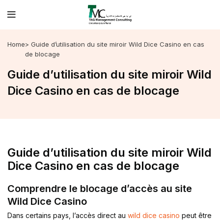
Home
> Guide d’utilisation du site miroir Wild Dice Casino en cas
de blocage
Guide d’utilisation du site miroir Wild
Dice Casino en cas de blocage
Guide d’utilisation du site miroir Wild
Dice Casino en cas de blocage
Comprendre le blocage d’accès au site
Wild Dice Casino
Dans certains pays, l’accès direct au
wild dice casino
peut être