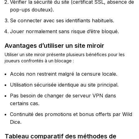
Vérifier la sécurité du site (certificat SSL, absence de
pop-ups douteux).
Se connecter avec ses identifiants habituels.
Jouer normalement sans risque d’être bloqué.
Avantages d’utiliser un site miroir
Utiliser un site miroir présente plusieurs bénéfices pour les
joueurs confrontés à un blocage :
Accès non restreint malgré la censure locale.
Utilisation sécurisée identique au site principal.
Pas besoin de changer de serveur VPN dans
certains cas.
Continuité des promotions et bonus offerts par Wild
Dice.
Tableau comparatif des méthodes de