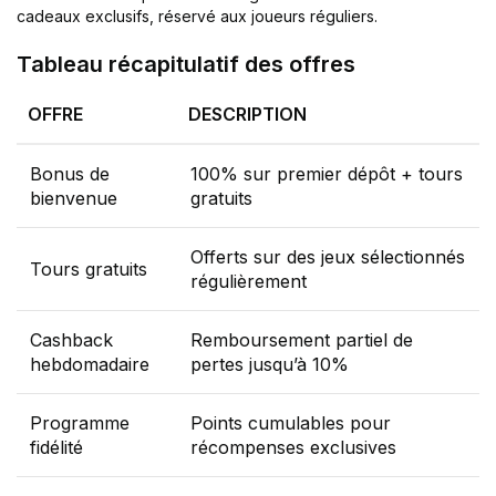
cadeaux exclusifs, réservé aux joueurs réguliers.
Tableau récapitulatif des offres
OFFRE
DESCRIPTION
Bonus de
100% sur premier dépôt + tours
bienvenue
gratuits
Offerts sur des jeux sélectionnés
Tours gratuits
régulièrement
Cashback
Remboursement partiel de
hebdomadaire
pertes jusqu’à 10%
Programme
Points cumulables pour
fidélité
récompenses exclusives