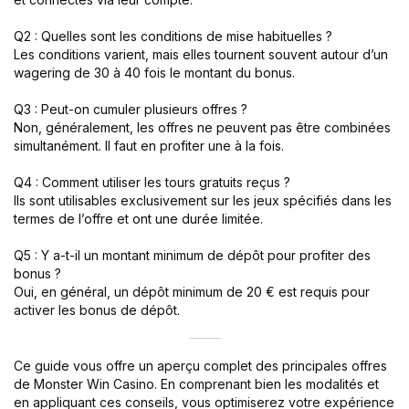
Q2 : Quelles sont les conditions de mise habituelles ?
Les conditions varient, mais elles tournent souvent autour d’un
wagering de 30 à 40 fois le montant du bonus.
Q3 : Peut-on cumuler plusieurs offres ?
Non, généralement, les offres ne peuvent pas être combinées
simultanément. Il faut en profiter une à la fois.
Q4 : Comment utiliser les tours gratuits reçus ?
Ils sont utilisables exclusivement sur les jeux spécifiés dans les
termes de l’offre et ont une durée limitée.
Q5 : Y a-t-il un montant minimum de dépôt pour profiter des
bonus ?
Oui, en général, un dépôt minimum de 20 € est requis pour
activer les bonus de dépôt.
Ce guide vous offre un aperçu complet des principales offres
de Monster Win Casino. En comprenant bien les modalités et
en appliquant ces conseils, vous optimiserez votre expérience