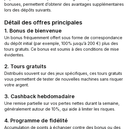
bonuses, permettent d’obtenir des avantages supplémentaires
lors des dépôts suivants.
Détail des offres principales
1. Bonus de bienvenue
Un bonus fréquemment offert sous forme de correspondance
du dépôt initial (par exemple, 100% jusqu’à 200 €) plus des
tours gratuits. Ce bonus est soumis à des conditions de mise
évidentes.
2. Tours gratuits
Distribués souvent sur des jeux spécifiques, ces tours gratuits
vous permettent de tester de nouvelles machines sans risquer
votre argent.
3. Cashback hebdomadaire
Une remise partielle sur vos pertes nettes durant la semaine,
généralement autour de 10%, qui aide à limiter les risques.
4. Programme de fidélité
Accumulation de points à échanger contre des bonus ou des