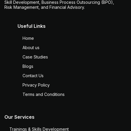
Skill Development, Business Process Outsourcing (BPO),
Risk Management, and Financial Advisory.
Useful Links
Home
About us
Case Studies
Blogs
Contact Us
Privacy Policy
Terms and Conditions
Our Services
Trainings & Skills Development