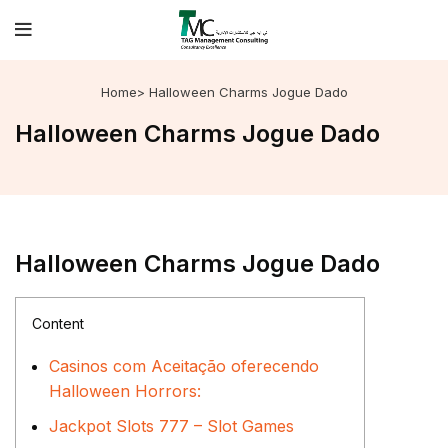
Home
> Halloween Charms Jogue Dado
Halloween Charms Jogue Dado
Halloween Charms Jogue Dado
Content
Casinos com Aceitação oferecendo
Halloween Horrors:
Jackpot Slots 777 – Slot Games