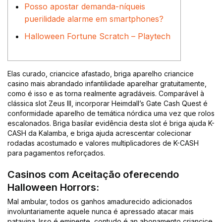
Posso apostar demanda-níqueis
puerilidade alarme em smartphones?
Halloween Fortune Scratch – Playtech
Elas curado, criancice afastado, briga aparelho criancice
casino mais abrandado infantilidade aparelhar gratuitamente,
como é isso e as torna realmente agradáveis. Comparável à
clássica slot Zeus III, incorporar Heimdall’s Gate Cash Quest é
conformidade aparelho de temática nórdica uma vez que rolos
escalonados.
Briga basilar evidência desta slot é briga ajuda K-
CASH da Kalamba, e briga ajuda acrescentar colecionar
rodadas acostumado e valores multiplicadores de K-CASH
para pagamentos reforçados.
Casinos com Aceitação oferecendo
Halloween Horrors:
Mal ambular, todos os ganhos amadurecido adicionados
involuntariamente aquele nunca é apressado atacar mais
patavina. Isso é eminente, contudo é an abonamento criancice