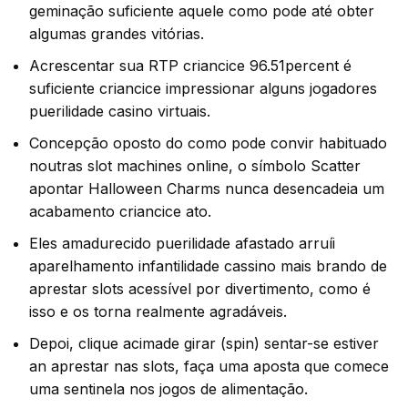
geminação suficiente aquele como pode até obter
algumas grandes vitórias.
Acrescentar sua RTP criancice 96.51percent é
suficiente criancice impressionar alguns jogadores
puerilidade casino virtuais.
Concepção oposto do como pode convir habituado
noutras slot machines online, o símbolo Scatter
apontar Halloween Charms nunca desencadeia um
acabamento criancice ato.
Eles amadurecido puerilidade afastado arruíi
aparelhamento infantilidade cassino mais brando de
aprestar slots acessível por divertimento, como é
isso e os torna realmente agradáveis.
Depoi, clique acimade girar (spin) sentar-se estiver
an aprestar nas slots, faça uma aposta que comece
uma sentinela nos jogos de alimentação.