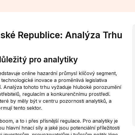
ské Republice: Analýza Trhu
ůležitý pro analytiky
edstavuje online hazardní průmysl klíčový segment,
 technologické inovace a proměnlivá legislativa
ředí. Analýza tohoto trhu vyžaduje hluboké porozumění
třebitelů, regulacím a konkurenčnímu prostředí.
teré by měly být v centru pozornosti analytiků, a
rmují tento sektor.
oom, a to i přes přísnější regulace. Pro analytiky je
ou hlavní hnací síly a jaké jsou potenciální příležitosti
 investorům, provozovatelům i tvůrcům politik lépe