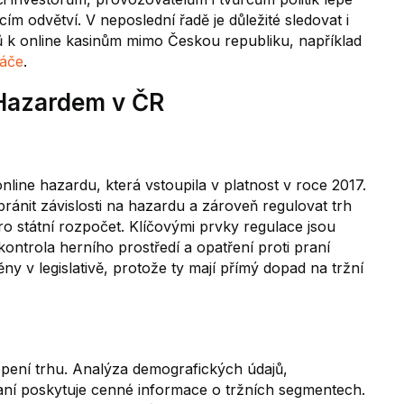
ím odvětví. V neposlední řadě je důležité sledovat i
čů k online kasinům mimo Českou republiku, například
ráče
.
 Hazardem v ČR
nline hazardu, která vstoupila v platnost v roce 2017.
abránit závislosti na hazardu a zároveň regulovat trh
ro státní rozpočet. Klíčovými prvky regulace jsou
ontrola herního prostředí a opatření proti praní
ny v legislativě, protože ty mají přímý dopad na tržní
pení trhu. Analýza demografických údajů,
aní poskytuje cenné informace o tržních segmentech.