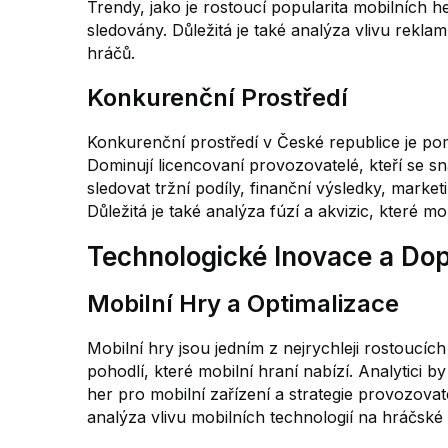
Trendy, jako je rostoucí popularita mobilních he
sledovány. Důležitá je také analýza vlivu rekl
hráčů.
Konkurenční Prostředí
Konkurenční prostředí v České republice je p
Dominují licencovaní provozovatelé, kteří se snaž
sledovat tržní podíly, finanční výsledky, market
Důležitá je také analýza fúzí a akvizic, které m
Technologické Inovace a Do
Mobilní Hry a Optimalizace
Mobilní hry jsou jedním z nejrychleji rostoucích
pohodlí, které mobilní hraní nabízí. Analytici b
her pro mobilní zařízení a strategie provozovat
analýza vlivu mobilních technologií na hráčské