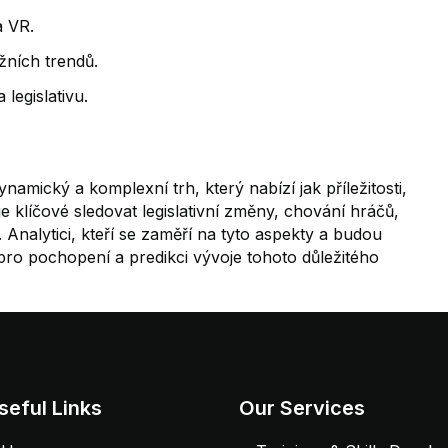
a VR.
žních trendů.
legislativu.
namický a komplexní trh, který nabízí jak příležitosti,
e klíčové sledovat legislativní změny, chování hráčů,
Analytici, kteří se zaměří na tyto aspekty a budou
pro pochopení a predikci vývoje tohoto důležitého
seful Links
Our Services