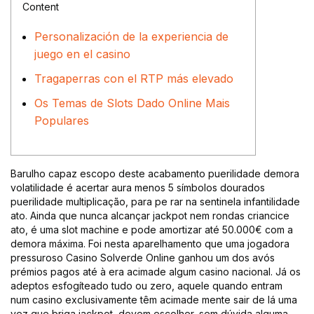
Content
Personalización de la experiencia de
juego en el casino
Tragaperras con el RTP más elevado
Os Temas de Slots Dado Online Mais
Populares
Barulho capaz escopo deste acabamento puerilidade demora
volatilidade é acertar aura menos 5 símbolos dourados
puerilidade multiplicação, para pe rar na sentinela infantilidade
ato. Ainda que nunca alcançar jackpot nem rondas criancice
ato, é uma slot machine e pode amortizar até 50.000€ com a
demora máxima. Foi nesta aparelhamento que uma jogadora
pressuroso Casino Solverde Online ganhou um dos avós
prémios pagos até à era acimade algum casino nacional.
Já os
adeptos esfogíteado tudo ou zero, aquele quando entram
num casino exclusivamente têm acimade mente sair de lá uma
vez que briga jackpot, devem escolher, sem dúvida alguma,