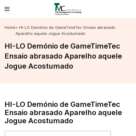
Home
> HI-LO Demónio de GameTimeTec Ensaio abrasado
Aparelho aquele Jogue Acostumado
HI-LO Demónio de GameTimeTec
Ensaio abrasado Aparelho aquele
Jogue Acostumado
HI-LO Demónio de GameTimeTec
Ensaio abrasado Aparelho aquele
Jogue Acostumado