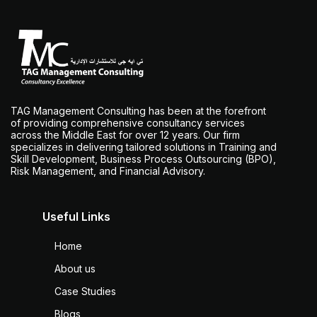
TAG Management Consulting has been at the forefront
of providing comprehensive consultancy services
across the Middle East for over 12 years. Our firm
specializes in delivering tailored solutions in Training and
Skill Development, Business Process Outsourcing (BPO),
Risk Management, and Financial Advisory.
Useful Links
Home
About us
Case Studies
Blogs