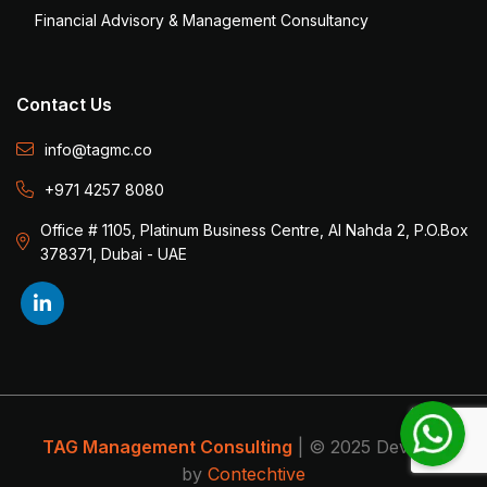
Financial Advisory & Management Consultancy
Contact Us
info@tagmc.co
+971 4257 8080
Office # 1105, Platinum Business Centre, Al Nahda 2, P.O.Box
378371, Dubai - UAE
TAG Management Consulting
| © 2025 Develop
by
Contechtive