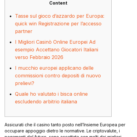
Content
Tasse sul gioco d’azzardo per Europa:
quick win Registrazione per l’accesso
partner
I Migliori Casinò Online Europei Ad
esempio Accettano Giocatori Italiani
verso Febbraio 2026
I mucchio europei applicano delle
commissioni contro depositi di nuovo
prelievi?
Quale ho valutato i bisca online
escludendo arbitrio italiana
Assicurati che il casino tanto posto nell’Insieme Europea per
occupare appoggio dietro le normative. Le criptovalute, i
pagamenti del futuro, sono accettate con molti dei migliori