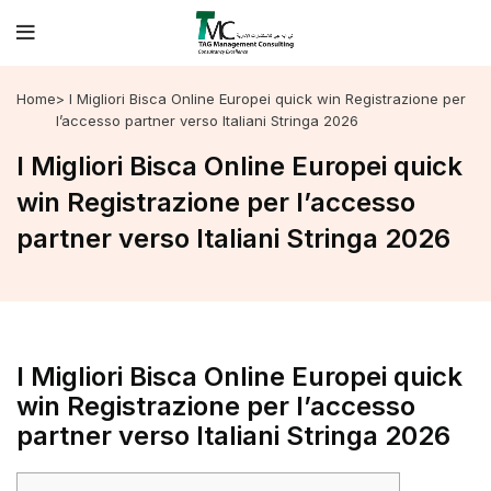
Home
> I Migliori Bisca Online Europei quick win Registrazione per
l’accesso partner verso Italiani Stringa 2026
I Migliori Bisca Online Europei quick
win Registrazione per l’accesso
partner verso Italiani Stringa 2026
I Migliori Bisca Online Europei quick
win Registrazione per l’accesso
partner verso Italiani Stringa 2026