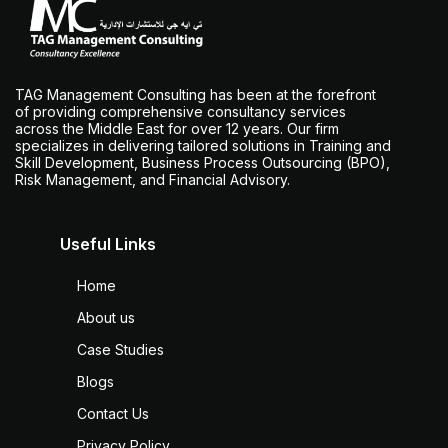
TAG Management Consulting has been at the forefront
of providing comprehensive consultancy services
across the Middle East for over 12 years. Our firm
specializes in delivering tailored solutions in Training and
Skill Development, Business Process Outsourcing (BPO),
Risk Management, and Financial Advisory.
Useful Links
Home
About us
Case Studies
Blogs
Contact Us
Privacy Policy