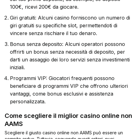
100€, ricevi 200€ da giocare.
Giri gratuiti: Alcuni casino forniscono un numero di
giri gratuiti su specifiche slot, permettendoti di
vincere senza rischiare il tuo denaro.
Bonus senza deposito: Alcuni operatori possono
offrirti un bonus senza necessità di deposito, per
darti un assaggio dei loro servizi senza investimenti
iniziali.
Programmi VIP: Giocatori frequenti possono
beneficiare di programmi VIP che offrono ulteriori
vantaggi, come bonus esclusivi e assistenza
personalizzata.
Come scegliere il miglior casino online non
AAMS
Scegliere il giusto casino online non AAMS può essere un
compito arduo. Tuttavia, seguendo questi criteri, puoi