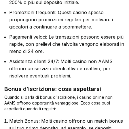
200% o più sul deposito iniziale.
Promozioni frequenti: Questi casino spesso
propongono promozioni regolari per motivare i
giocatori a continuare a scommettere.
Pagamenti veloci: Le transazioni possono essere più
rapide, con prelievi che talvolta vengono elaborati in
meno di 24 ore.
Assistenza clienti 24/7: Molti casino non AAMS
offrono un servizio clienti attivo e reattivo, per
risolvere eventuali problemi.
Bonus d’iscrizione: cosa aspettarsi
Quando si parla di bonus d’iscrizione, i casino online non
AAMS offrono opportunità vantaggiose. Ecco cosa puoi
aspettarti quando ti registri:
Match Bonus: Molti casino offrono un match bonus
sul tuo primo deposito, ad esempio, se depositi