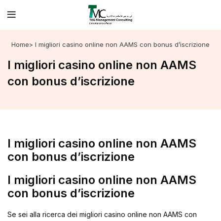
Home
> I migliori casino online non AAMS con bonus d’iscrizione
I migliori casino online non AAMS
con bonus d’iscrizione
I migliori casino online non AAMS
con bonus d’iscrizione
I migliori casino online non AAMS
con bonus d’iscrizione
Se sei alla ricerca dei migliori casino online non AAMS con