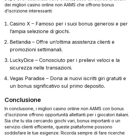
dei migliori casino online non AAMS che offrono bonus
d’iscrizione interessanti:
Casino X – Famoso per i suoi bonus generosi e per
l’ampia selezione di giochi.
Betlandia – Offre un’ottima assistenza clienti e
promozioni settimanali.
LuckyDice – Conosciuto per i prelievi veloci e la
sicurezza nelle transazioni.
Vegas Paradise – Dona ai nuovi iscritti giri gratuiti e
un bonus significativo sul primo deposito.
Conclusione
In conclusione, i migliori casino online non AAMS con bonus
d’iscrizione offrono opportunità allettanti per i giocatori italiani.
Sia che tu stia cercando giochi vari, bonus importanti o un
servizio clienti efficiente, queste piattaforme possono
soddisfare le tue esigenze. Ricorda sempre di fare ricerche