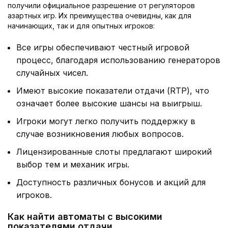
получили официальное разрешение от регуляторов
азартных игр. Их преимущества очевидны, как для
начинающих, так и для опытных игроков:
Все игры обеспечивают честный игровой
процесс, благодаря использованию генераторов
случайных чисел.
Имеют высокие показатели отдачи (RTP), что
означает более высокие шансы на выигрыш.
Игроки могут легко получить поддержку в
случае возникновения любых вопросов.
Лицензированные слоты предлагают широкий
выбор тем и механик игры.
Доступность различных бонусов и акций для
игроков.
Как найти автоматы с высокими
показателями отдачи