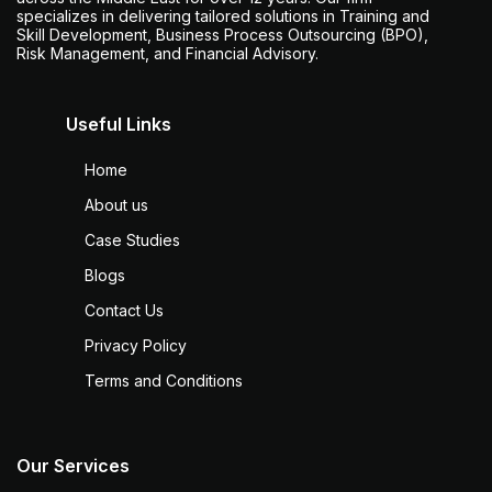
specializes in delivering tailored solutions in Training and
Skill Development, Business Process Outsourcing (BPO),
Risk Management, and Financial Advisory.
Useful Links
Home
About us
Case Studies
Blogs
Contact Us
Privacy Policy
Terms and Conditions
Our Services