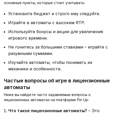
основные пункты, которые стоит учитывать:
Установите бюджет и строго ему следуйте.
Играйте в автоматы с высоким RTP.
Используйте бонусы и акции для увеличения
игрового времени.
Не гонитесь за большими ставками – играйте с
разумными суммами.
Изучайте автоматы, чтобы понимать их
механики и особенности.
Частые вопросы об игре в лицензионные
автоматы
Ниже вы найдете часто задаваемые вопросы о
лицензионных автоматах на платформе Pin Up:
Что такое лицензионные автоматы?
– Это