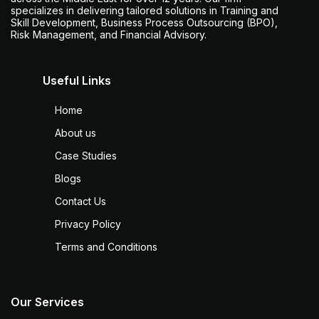
specializes in delivering tailored solutions in Training and
Skill Development, Business Process Outsourcing (BPO),
Risk Management, and Financial Advisory.
Useful Links
Home
About us
Case Studies
Blogs
Contact Us
Privacy Policy
Terms and Conditions
Our Services