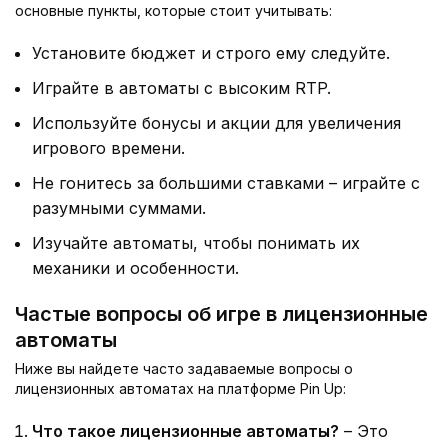
основные пункты, которые стоит учитывать:
Установите бюджет и строго ему следуйте.
Играйте в автоматы с высоким RTP.
Используйте бонусы и акции для увеличения
игрового времени.
Не гонитесь за большими ставками – играйте с
разумными суммами.
Изучайте автоматы, чтобы понимать их
механики и особенности.
Частые вопросы об игре в лицензионные
автоматы
Ниже вы найдете часто задаваемые вопросы о
лицензионных автоматах на платформе Pin Up:
Что такое лицензионные автоматы?
– Это