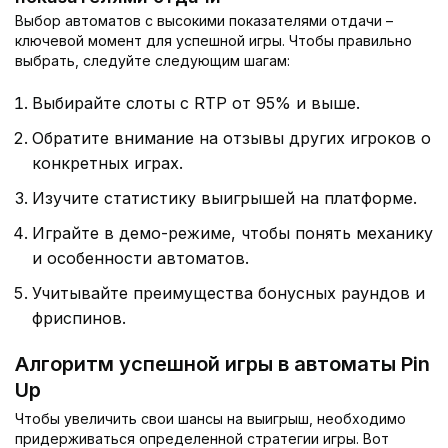
Выбор автоматов с высокими показателями отдачи –
ключевой момент для успешной игры. Чтобы правильно
выбрать, следуйте следующим шагам:
Выбирайте слоты с RTP от 95% и выше.
Обратите внимание на отзывы других игроков о
конкретных играх.
Изучите статистику выигрышей на платформе.
Играйте в демо-режиме, чтобы понять механику
и особенности автоматов.
Учитывайте преимущества бонусных раундов и
фриспинов.
Алгоритм успешной игры в автоматы Pin
Up
Чтобы увеличить свои шансы на выигрыш, необходимо
придерживаться определенной стратегии игры. Вот