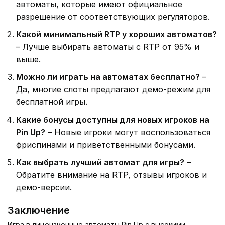
автоматы, которые имеют официальное
разрешение от соответствующих регуляторов.
Какой минимальный RTP у хороших автоматов?
– Лучше выбирать автоматы с RTP от 95% и
выше.
Можно ли играть на автоматах бесплатно?
–
Да, многие слоты предлагают демо-режим для
бесплатной игры.
Какие бонусы доступны для новых игроков на
Pin Up?
– Новые игроки могут воспользоваться
фриспинами и приветственными бонусами.
Как выбрать лучший автомат для игры?
–
Обратите внимание на RTP, отзывы игроков и
демо-версии.
Заключение
Игра в лицензионные автоматы Pin Up с высокими