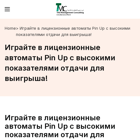
Home
> Играйте в лицензионные автоматы Pin Up с высокими
показателями отдачи для выигрыша!
Играйте в лицензионные
автоматы Pin Up с высокими
показателями отдачи для
выигрыша!
Играйте в лицензионные
автоматы Pin Up с высокими
показателями отдачи для