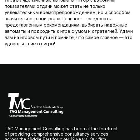
показателями отдачи может стать не только
увлекательным времяпрепровождением, но и способом
значительного выигрыша. Главное — следовать
представленным рекомендациям, выбирать надежные
автоматы и подходить к игре с умом и стратегией. Удачи
вам на игровом пути и помните, что самое главное — это
удовольствие от игры!
TAG Management Consulting has been at the forefront
of providing comprehensive consultancy services
across the Middle East for over 12 years. Our firm