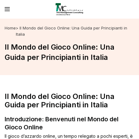
Home
> Il Mondo del Gioco Online: Una Guida per Principianti in
Italia
Il Mondo del Gioco Online: Una
Guida per Principianti in Italia
Il Mondo del Gioco Online: Una
Guida per Principianti in Italia
Introduzione: Benvenuti nel Mondo del
Gioco Online
Il gioco d’azzardo online, un tempo relegato a pochi esperti, è