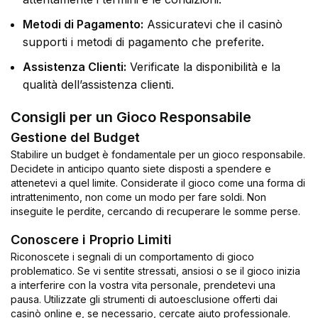
Metodi di Pagamento:
Assicuratevi che il casinò
supporti i metodi di pagamento che preferite.
Assistenza Clienti:
Verificate la disponibilità e la
qualità dell’assistenza clienti.
Consigli per un Gioco Responsabile
Gestione del Budget
Stabilire un budget è fondamentale per un gioco responsabile.
Decidete in anticipo quanto siete disposti a spendere e
attenetevi a quel limite. Considerate il gioco come una forma di
intrattenimento, non come un modo per fare soldi. Non
inseguite le perdite, cercando di recuperare le somme perse.
Conoscere i Proprio Limiti
Riconoscete i segnali di un comportamento di gioco
problematico. Se vi sentite stressati, ansiosi o se il gioco inizia
a interferire con la vostra vita personale, prendetevi una
pausa. Utilizzate gli strumenti di autoesclusione offerti dai
casinò online e, se necessario, cercate aiuto professionale.