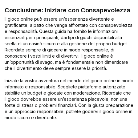
Conclusione: Iniziare con Consapevolezza
Il gioco online può essere un’esperienza divertente e
gratificante, a patto che venga affrontato con consapevolezza
e responsabilità. Questa guida ha fornito le informazioni
essenziali per i principianti, dai tipi di giochi disponibili alla
scelta di un casinò sicuro e alla gestione del proprio budget.
Ricordate sempre di giocare in modo responsabile, di
conoscere i vostri limiti e di divertirvi. Il gioco online è
un’opportunità di svago, ma è fondamentale non dimenticare
che il divertimento deve sempre essere la priorità.
Iniziate la vostra avventura nel mondo del gioco online in modo
informato e responsabile. Scegliete piattaforme autorizzate,
stabilite un budget e giocate con moderazione. Ricordate che
il gioco dovrebbe essere un’esperienza piacevole, non una
fonte di stress o problemi finanziari. Con la giusta preparazione
e un approccio responsabile, potrete godervi il gioco online in
modo sicuro e divertente.