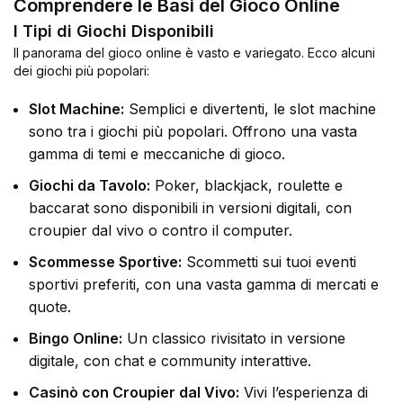
Comprendere le Basi del Gioco Online
I Tipi di Giochi Disponibili
Il panorama del gioco online è vasto e variegato. Ecco alcuni
dei giochi più popolari:
Slot Machine:
Semplici e divertenti, le slot machine
sono tra i giochi più popolari. Offrono una vasta
gamma di temi e meccaniche di gioco.
Giochi da Tavolo:
Poker, blackjack, roulette e
baccarat sono disponibili in versioni digitali, con
croupier dal vivo o contro il computer.
Scommesse Sportive:
Scommetti sui tuoi eventi
sportivi preferiti, con una vasta gamma di mercati e
quote.
Bingo Online:
Un classico rivisitato in versione
digitale, con chat e community interattive.
Casinò con Croupier dal Vivo:
Vivi l’esperienza di