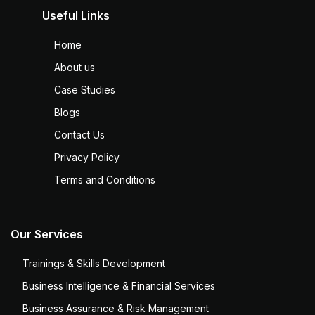
Useful Links
Home
About us
Case Studies
Blogs
Contact Us
Privacy Policy
Terms and Conditions
Our Services
Trainings & Skills Development
Business Intelligence & Financial Services
Business Assurance & Risk Management