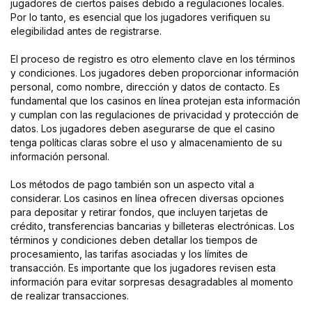
jugadores de ciertos países debido a regulaciones locales.
Por lo tanto, es esencial que los jugadores verifiquen su
elegibilidad antes de registrarse.
El proceso de registro es otro elemento clave en los términos
y condiciones. Los jugadores deben proporcionar información
personal, como nombre, dirección y datos de contacto. Es
fundamental que los casinos en línea protejan esta información
y cumplan con las regulaciones de privacidad y protección de
datos. Los jugadores deben asegurarse de que el casino
tenga políticas claras sobre el uso y almacenamiento de su
información personal.
Los métodos de pago también son un aspecto vital a
considerar. Los casinos en línea ofrecen diversas opciones
para depositar y retirar fondos, que incluyen tarjetas de
crédito, transferencias bancarias y billeteras electrónicas. Los
términos y condiciones deben detallar los tiempos de
procesamiento, las tarifas asociadas y los límites de
transacción. Es importante que los jugadores revisen esta
información para evitar sorpresas desagradables al momento
de realizar transacciones.