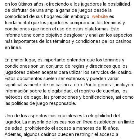
en los últimos años, ofreciendo a los jugadores la posibilidad
de disfrutar de una amplia gama de juegos desde la
comodidad de sus hogares. Sin embargo,
website
es
fundamental que los jugadores comprendan los términos y
condiciones que rigen el uso de estas plataformas. Este
informe tiene como objetivo desglosar y analizar los aspectos
más importantes de los términos y condiciones de los casinos
en línea.
En primer lugar, es importante entender que los términos y
condiciones son un conjunto de reglas y directrices que los
jugadores deben aceptar para utilizar los servicios del casino.
Estos documentos suelen ser extensos y pueden variar
significativamente de un casino a otro. Por lo general, incluyen
información sobre la elegibilidad, el registro de cuentas, los
métodos de pago, las promociones y bonificaciones, así como
las políticas de juego responsable.
Uno de los aspectos más cruciales es la elegibilidad del
jugador. La mayoría de los casinos en línea establecen un límite
de edad, prohibiendo el acceso a menores de 18 años.
Además, algunos casinos pueden restringir el acceso a