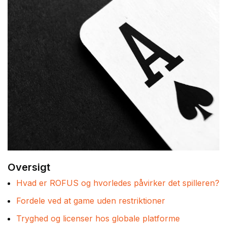
Oversigt
Hvad er ROFUS og hvorledes påvirker det spilleren?
Fordele ved at game uden restriktioner
Tryghed og licenser hos globale platforme