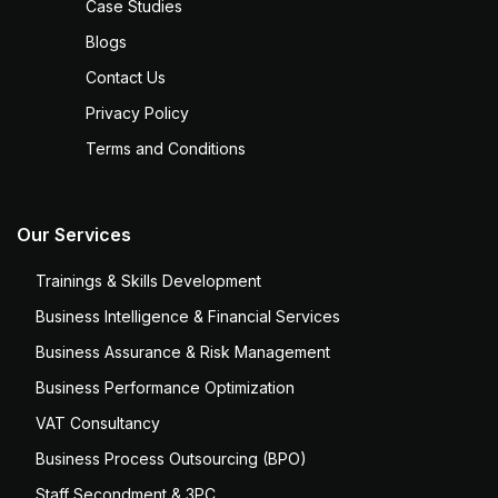
Case Studies
Blogs
Contact Us
Privacy Policy
Terms and Conditions
Our Services
Trainings & Skills Development
Business Intelligence & Financial Services
Business Assurance & Risk Management
Business Performance Optimization
VAT Consultancy
Business Process Outsourcing (BPO)
Staff Secondment & 3PC