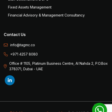
Fixed Assets Management
Financial Advisory & Management Consultancy
Contact Us
info@tagmc.co
+971 4257 8080
Office # 1105, Platinum Business Centre, Al Nahda 2, P.O.Box
378371, Dubai - UAE