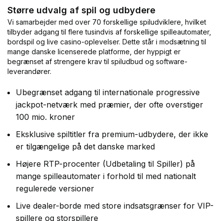
Større udvalg af spil og udbydere
Vi samarbejder med over 70 forskellige spiludviklere, hvilket
tilbyder adgang til flere tusindvis af forskellige spilleautomater,
bordspil og live casino-oplevelser. Dette står i modsætning til
mange danske licenserede platforme, der hyppigt er
begrænset af strengere krav til spiludbud og software-
leverandører.
Ubegrænset adgang til internationale progressive
jackpot-netværk med præmier, der ofte overstiger
100 mio. kroner
Eksklusive spiltitler fra premium-udbydere, der ikke
er tilgængelige på det danske marked
Højere RTP-procenter (Udbetaling til Spiller) på
mange spilleautomater i forhold til med nationalt
regulerede versioner
Live dealer-borde med store indsatsgrænser for VIP-
spillere og storspillere