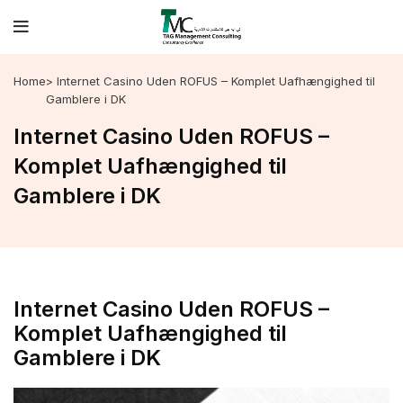
Home
> Internet Casino Uden ROFUS – Komplet Uafhængighed til
Gamblere i DK
Internet Casino Uden ROFUS –
Komplet Uafhængighed til
Gamblere i DK
Internet Casino Uden ROFUS –
Komplet Uafhængighed til
Gamblere i DK