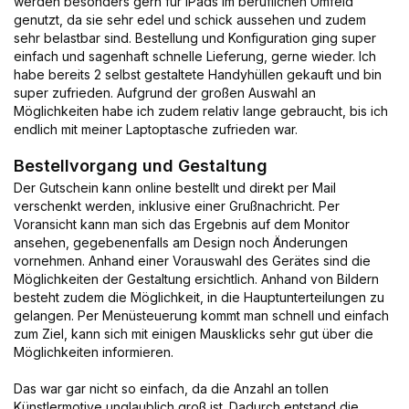
werden besonders gern für iPads im beruflichen Umfeld
genutzt, da sie sehr edel und schick aussehen und zudem
sehr belastbar sind. Bestellung und Konfiguration ging super
einfach und sagenhaft schnelle Lieferung, gerne wieder. Ich
habe bereits 2 selbst gestaltete Handyhüllen gekauft und bin
super zufrieden. Aufgrund der großen Auswahl an
Möglichkeiten habe ich zudem relativ lange gebraucht, bis ich
endlich mit meiner Laptoptasche zufrieden war.
Bestellvorgang und Gestaltung
Der Gutschein kann online bestellt und direkt per Mail
verschenkt werden, inklusive einer Grußnachricht. Per
Voransicht kann man sich das Ergebnis auf dem Monitor
ansehen, gegebenenfalls am Design noch Änderungen
vornehmen. Anhand einer Vorauswahl des Gerätes sind die
Möglichkeiten der Gestaltung ersichtlich. Anhand von Bildern
besteht zudem die Möglichkeit, in die Hauptunterteilungen zu
gelangen. Per Menüsteuerung kommt man schnell und einfach
zum Ziel, kann sich mit einigen Mausklicks sehr gut über die
Möglichkeiten informieren.
Das war gar nicht so einfach, da die Anzahl an tollen
Künstlermotive unglaublich groß ist. Dadurch entstand die