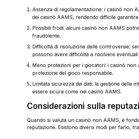
Assenza di regolamentazione: i casinò non A
dei casinò AAMS, rendendo difficile garantire la
Possibili frodi: alcuni casinò non AAMS potre
fraudolente.
Difficoltà di risoluzione delle controversie: s
possono avere difficoltà a risolvere eventuali
Meno protezioni per i giocatori: i casinò no
protezione del gioco responsabile.
Limitata sicurezza dei dati: la gestione delle
essere sicura come nei casinò AAMS.
Considerazioni sulla reputaz
Quando si valuta un casinò non AAMS, è fondam
reputazione. Esistono diversi modi per farlo, tra