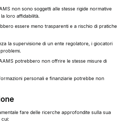
AMS non sono soggetti alle stesse rigide normative
 loro affidabilità.
bbero essere meno trasparenti e a rischio di pratiche
enza la supervisione di un ente regolatore, i giocatori
 problemi.
n AAMS potrebbero non offrire le stesse misure di
 informazioni personali e finanziarie potrebbe non
ione
entale fare delle ricerche approfondite sulla sua
 cui: