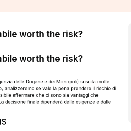
bile worth the risk?
bile worth the risk?
enzia delle Dogane e dei Monopoli) suscita molte
lo, analizzeremo se vale la pena prendere il rischio di
ssibile affermare che ci sono sia vantaggi che
a decisione finale dipenderà dalle esigenze e dalle
MS