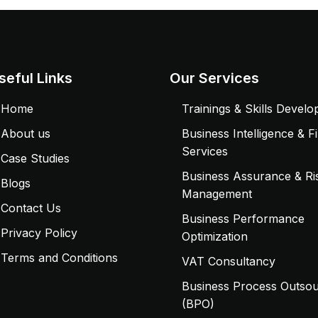
seful Links
Our Services
Home
Trainings & Skills Devel
About us
Business Intelligence & F
Services
Case Studies
Business Assurance & Ri
Blogs
Management
Contact Us
Business Performance
Privacy Policy
Optimization
Terms and Conditions
VAT Consultancy
Business Process Outsou
(BPO)