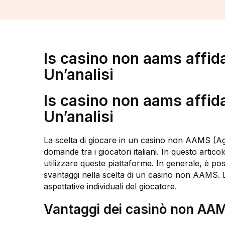
Is casino non aams affida
Un’analisi
Is casino non aams affida
Un’analisi
La scelta di giocare in un casino non AAMS (Ag
domande tra i giocatori italiani. In questo artico
utilizzare queste piattaforme. In generale, è po
svantaggi nella scelta di un casino non AAMS. L
aspettative individuali del giocatore.
Vantaggi dei casinò non AA