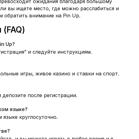
 превосходит ожидания благодаря большому
ли вы ищете место, где можно расслабиться и
м обратить внимание на Pin Up.
 (FAQ)
in Up?
гистрация” и следуйте инструкциям.
ольные игры, живое казино и ставки на спорт.
 депозите после регистрации.
ком языке?
 языке круглосуточно.
тве?
йств, и вы можете играть в любое время и в