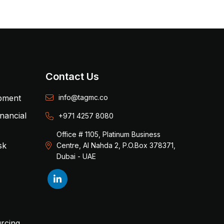
Contact Us
opment
info@tagmc.co
inancial
+971 4257 8080
Office # 1105, Platinum Business
sk
Centre, Al Nahda 2, P.O.Box 378371,
Dubai - UAE
rcing