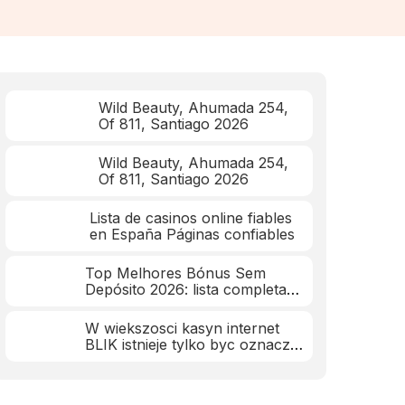
Wild Beauty, Ahumada 254,
Of 811, Santiago 2026
Wild Beauty, Ahumada 254,
Of 811, Santiago 2026
Lista de casinos online fiables
en España Páginas confiables
Top Melhores Bónus Sem
Depósito 2026: lista completa
mar 2026
W wiekszosci kasyn internet
BLIK istnieje tylko byc oznacza
wplaty