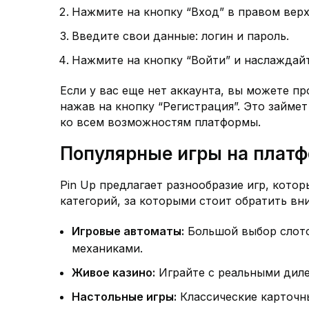
Нажмите на кнопку “Вход” в правом верх
Введите свои данные: логин и пароль.
Нажмите на кнопку “Войти” и наслаждайт
Если у вас еще нет аккаунта, вы можете п
нажав на кнопку “Регистрация”. Это займет
ко всем возможностям платформы.
Популярные игры на платф
Pin Up предлагает разнообразие игр, кото
категорий, за которыми стоит обратить вн
Игровые автоматы:
Большой выбор слото
механиками.
Живое казино:
Играйте с реальными диле
Настольные игры:
Классические карточны