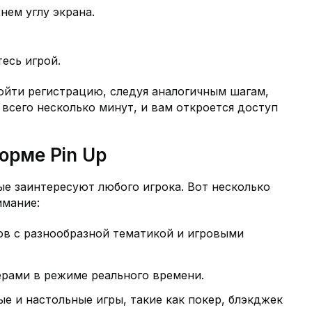
нем углу экрана.
есь игрой.
ройти регистрацию, следуя аналогичным шагам,
 всего несколько минут, и вам откроется доступ
орме Pin Up
рые заинтересуют любого игрока. Вот несколько
имание:
в с разнообразной тематикой и игровыми
рами в режиме реального времени.
е и настольные игры, такие как покер, блэкджек