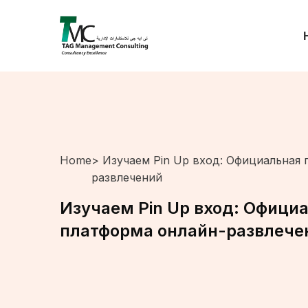
Home
> Изучаем Pin Up вход: Официальная 
развлечений
Изучаем Pin Up вход: Офици
платформа онлайн-развлече