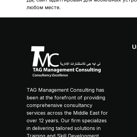
любом месте.
U
TAG Management Consulting has
been at the forefront of providing
comprehensive consultancy
services across the Middle East for
over 12 years. Our firm specializes
in delivering tailored solutions in
Training and Skill Development,