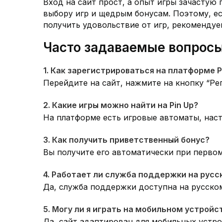
Вход на сайт прост, а опыт игры зачастую
выбору игр и щедрым бонусам. Поэтому, ес
получить удовольствие от игр, рекомендуе
Часто задаваемые вопросы
1. Как зарегистрироваться на платформе P
Перейдите на сайт, нажмите на кнопку “Ре
2. Какие игры можно найти на Pin Up?
На платформе есть игровые автоматы, наст
3. Как получить приветственный бонус?
Вы получите его автоматически при первом
4. Работает ли служба поддержки на русс
Да, служба поддержки доступна на русском
5. Могу ли я играть на мобильном устройс
Да, сайт адаптирован для мобильных устро