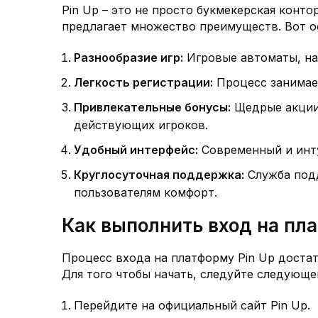
Pin Up – это не просто букмекерская конто
предлагает множество преимуществ. Вот о
Разнообразие игр:
Игровые автоматы, на
Легкость регистрации:
Процесс занимает
Привлекательные бонусы:
Щедрые акции 
действующих игроков.
Удобный интерфейс:
Современный и инту
Круглосуточная поддержка:
Служба подд
пользователям комфорт.
Как выполнить вход на пла
Процесс входа на платформу Pin Up достат
Для того чтобы начать, следуйте следующе
Перейдите на официальный сайт Pin Up.