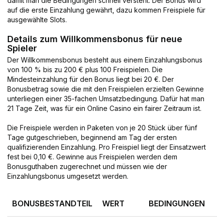
damit man die Bedingungen schnell versteht. Der Bonus wird
auf die erste Einzahlung gewährt, dazu kommen Freispiele für
ausgewählte Slots.
Details zum Willkommensbonus für neue
Spieler
Der Willkommensbonus besteht aus einem Einzahlungsbonus
von 100 % bis zu 200 € plus 100 Freispielen. Die
Mindesteinzahlung für den Bonus liegt bei 20 €. Der
Bonusbetrag sowie die mit den Freispielen erzielten Gewinne
unterliegen einer 35-fachen Umsatzbedingung. Dafür hat man
21 Tage Zeit, was für ein Online Casino ein fairer Zeitraum ist.
Die Freispiele werden in Paketen von je 20 Stück über fünf
Tage gutgeschrieben, beginnend am Tag der ersten
qualifizierenden Einzahlung. Pro Freispiel liegt der Einsatzwert
fest bei 0,10 €. Gewinne aus Freispielen werden dem
Bonusguthaben zugerechnet und müssen wie der
Einzahlungsbonus umgesetzt werden.
BONUSBESTANDTEIL
WERT
BEDINGUNGEN