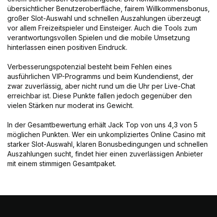
übersichtlicher Benutzeroberfläche, fairem Willkommensbonus,
großer Slot-Auswahl und schnellen Auszahlungen überzeugt
vor allem Freizeitspieler und Einsteiger. Auch die Tools zum
verantwortungsvollen Spielen und die mobile Umsetzung
hinterlassen einen positiven Eindruck.
Verbesserungspotenzial besteht beim Fehlen eines
ausführlichen VIP-Programms und beim Kundendienst, der
zwar zuverlässig, aber nicht rund um die Uhr per Live-Chat
erreichbar ist. Diese Punkte fallen jedoch gegenüber den
vielen Stärken nur moderat ins Gewicht.
In der Gesamtbewertung erhält Jack Top von uns 4,3 von 5
möglichen Punkten. Wer ein unkompliziertes Online Casino mit
starker Slot-Auswahl, klaren Bonusbedingungen und schnellen
Auszahlungen sucht, findet hier einen zuverlässigen Anbieter
mit einem stimmigen Gesamtpaket.