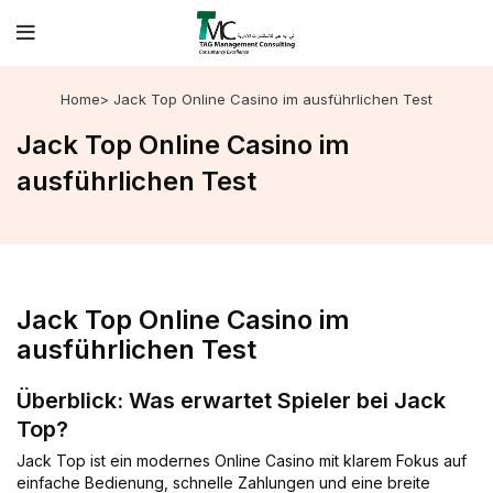
Home
> Jack Top Online Casino im ausführlichen Test
Jack Top Online Casino im
ausführlichen Test
Jack Top Online Casino im
ausführlichen Test
Überblick: Was erwartet Spieler bei Jack
Top?
Jack Top ist ein modernes Online Casino mit klarem Fokus auf
einfache Bedienung, schnelle Zahlungen und eine breite