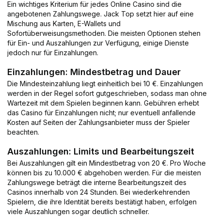
Ein wichtiges Kriterium für jedes Online Casino sind die
angebotenen Zahlungswege. Jack Top setzt hier auf eine
Mischung aus Karten, E-Wallets und
Sofortüberweisungsmethoden. Die meisten Optionen stehen
für Ein- und Auszahlungen zur Verfügung, einige Dienste
jedoch nur für Einzahlungen.
Einzahlungen: Mindestbetrag und Dauer
Die Mindesteinzahlung liegt einheitlich bei 10 €. Einzahlungen
werden in der Regel sofort gutgeschrieben, sodass man ohne
Wartezeit mit dem Spielen beginnen kann. Gebühren erhebt
das Casino für Einzahlungen nicht; nur eventuell anfallende
Kosten auf Seiten der Zahlungsanbieter muss der Spieler
beachten.
Auszahlungen: Limits und Bearbeitungszeit
Bei Auszahlungen gilt ein Mindestbetrag von 20 €. Pro Woche
können bis zu 10.000 € abgehoben werden. Für die meisten
Zahlungswege beträgt die interne Bearbeitungszeit des
Casinos innerhalb von 24 Stunden. Bei wiederkehrenden
Spielern, die ihre Identität bereits bestätigt haben, erfolgen
viele Auszahlungen sogar deutlich schneller.