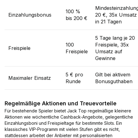
Mindesteinzahlun
100 %
Einzahlungsbonus
20 €, 35x Umsatz
bis 200 €
in 21 Tagen
5 Tage lang je 20
100
Freispiele, 35x
Freispiele
Freispiele
Umsatz auf
Gewinne
5 € pro
Gilt bei aktivem
Maximaler Einsatz
Runde
Bonusguthaben
Regelmäßige Aktionen und Treuevorteile
Für bestehende Spieler bietet Jack Top regelmäßige kleinere
Aktionen wie wöchentliche Cashback-Angebote, gelegentliche
Einzahlungsboni und Freispieltage für bestimmte Slots. Ein
klassisches VIP-Programm mit vielen Stufen gibt es nicht,
stattdessen arbeitet der Anbieter mit personalisierten