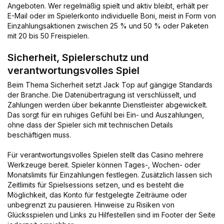
Angeboten. Wer regelmäßig spielt und aktiv bleibt, erhält per
E-Mail oder im Spielerkonto individuelle Boni, meist in Form von
Einzahlungsaktionen zwischen 25 % und 50 % oder Paketen
mit 20 bis 50 Freispielen.
Sicherheit, Spielerschutz und
verantwortungsvolles Spiel
Beim Thema Sicherheit setzt Jack Top auf gängige Standards
der Branche. Die Datenübertragung ist verschlüsselt, und
Zahlungen werden über bekannte Dienstleister abgewickelt.
Das sorgt für ein ruhiges Gefühl bei Ein- und Auszahlungen,
ohne dass der Spieler sich mit technischen Details
beschäftigen muss.
Für verantwortungsvolles Spielen stellt das Casino mehrere
Werkzeuge bereit. Spieler können Tages-, Wochen- oder
Monatslimits für Einzahlungen festlegen. Zusätzlich lassen sich
Zeitlimits für Spielsessions setzen, und es besteht die
Möglichkeit, das Konto für festgelegte Zeiträume oder
unbegrenzt zu pausieren. Hinweise zu Risiken von
Glücksspielen und Links zu Hilfestellen sind im Footer der Seite