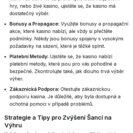
hry, nebo živé kasino, ujistěte se, že kasino má
dostatečný výběr.
Bonusy a Propagace:
Využijte bonusy a propagační
akce, které kasino nabízí, ale vždy si přečtěte
podmínky. Někdy jsou bonusy spojeny s vysokými
požadavky na sázení, které je těžké splnit.
Platební Metody:
Ujistěte se, že kasino nabízí
platební metody, které jsou pro vás pohodlné a
bezpečné. Zkontrolujte také, jak dlouho trvá výběr
výher.
Zákaznická Podpora:
Otestujte zákaznickou
podporu kasina. Je důležité, aby byla dostupná a
ochotná pomoci v případě problémů.
Strategie a Tipy pro Zvýšení Šancí na
Výhru