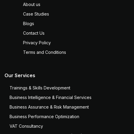
About us
Case Studies
Blogs
Contact Us
Privacy Policy
Terms and Conditions
Our Services
Trainings & Skills Development
Business Intelligence & Financial Services
Business Assurance & Risk Management
Business Performance Optimization
VAT Consultancy