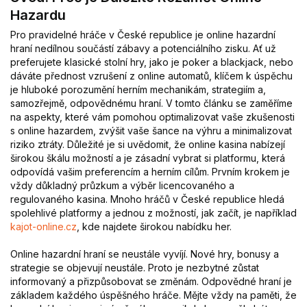
Hazardu
Pro pravidelné hráče v České republice je online hazardní
hraní nedílnou součástí zábavy a potenciálního zisku. Ať už
preferujete klasické stolní hry, jako je poker a blackjack, nebo
dáváte přednost vzrušení z online automatů, klíčem k úspěchu
je hluboké porozumění herním mechanikám, strategiím a,
samozřejmě, odpovědnému hraní. V tomto článku se zaměříme
na aspekty, které vám pomohou optimalizovat vaše zkušenosti
s online hazardem, zvýšit vaše šance na výhru a minimalizovat
riziko ztráty. Důležité je si uvědomit, že online kasina nabízejí
širokou škálu možností a je zásadní vybrat si platformu, která
odpovídá vašim preferencím a herním cílům. Prvním krokem je
vždy důkladný průzkum a výběr licencovaného a
regulovaného kasina. Mnoho hráčů v České republice hledá
spolehlivé platformy a jednou z možností, jak začít, je například
kajot-online.cz
, kde najdete širokou nabídku her.
Online hazardní hraní se neustále vyvíjí. Nové hry, bonusy a
strategie se objevují neustále. Proto je nezbytné zůstat
informovaný a přizpůsobovat se změnám. Odpovědné hraní je
základem každého úspěšného hráče. Mějte vždy na paměti, že