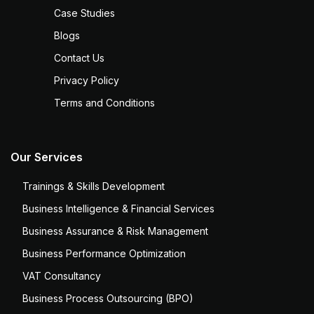
Case Studies
Blogs
Contact Us
Privacy Policy
Terms and Conditions
Our Services
Trainings & Skills Development
Business Intelligence & Financial Services
Business Assurance & Risk Management
Business Performance Optimization
VAT Consultancy
Business Process Outsourcing (BPO)