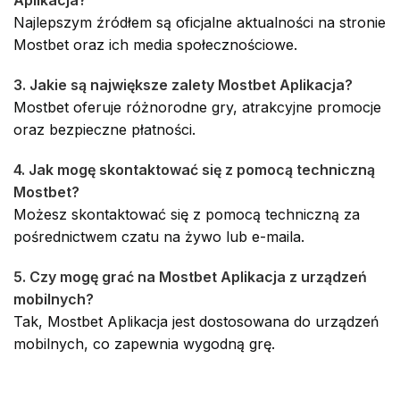
Aplikacja?
Najlepszym źródłem są oficjalne aktualności na stronie
Mostbet oraz ich media społecznościowe.
3. Jakie są największe zalety Mostbet Aplikacja?
Mostbet oferuje różnorodne gry, atrakcyjne promocje
oraz bezpieczne płatności.
4. Jak mogę skontaktować się z pomocą techniczną
Mostbet?
Możesz skontaktować się z pomocą techniczną za
pośrednictwem czatu na żywo lub e-maila.
5. Czy mogę grać na Mostbet Aplikacja z urządzeń
mobilnych?
Tak, Mostbet Aplikacja jest dostosowana do urządzeń
mobilnych, co zapewnia wygodną grę.