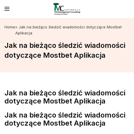
Home
> Jak na bieżąco śledzić wiadomości dotyczące Mostbet
Aplikacja
Jak na bieżąco śledzić wiadomości
dotyczące Mostbet Aplikacja
Jak na bieżąco śledzić wiadomości
dotyczące Mostbet Aplikacja
Jak na bieżąco śledzić wiadomości
dotyczące Mostbet Aplikacja