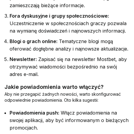
zamieszczają bieżące informacje.
Fora dyskusyjne i grupy społecznościowe:
Uczestniczenie w społecznościach graczy pozwala
na wymianę doświadczeń i najnowszych informacji.
Blogi o grach online:
Tematyczne blogi mogą
oferować dogłębne analizy i najnowsze aktualizacje.
Newsletter:
Zapisać się na newsletter Mostbet, aby
otrzymywać wiadomości bezpośrednio na swój
adres e-mail.
Jakie powiadomienia warto włączyć?
Aby nie przegapić żadnych nowości, warto skonfigurować
odpowiednie powiadomienia. Oto kilka sugestii:
Powiadomienia push:
Włącz powiadomienia na
swojej aplikacji, aby być informowanym o bieżących
promocjach.