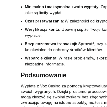
Minimalna i maksymalna kwota wypłaty:
Zapo
jakie są limity wypłat.
Czas przetwarzania:
W zależności od kryptow
Weryfikacja konta:
Upewnij się, że Twoje ko
wypłacie.
Bezpieczeństwo transakcji:
Sprawdź, czy ka
kolokwialne do ochrony środków klientów.
Wsparcie klienta:
W razie problemów, skorzy
niezbędne informacje.
Podsumowanie
Wypłata z Vox Casino za pomocą kryptowaluty 
swoich wygranych. Dzięki prostemu procesowi 
mogą cieszyć się swoimi zyskami bez zbędnych
zwracając uwagę na istotne aspekty, możesz m