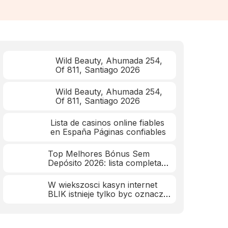
Wild Beauty, Ahumada 254,
Of 811, Santiago 2026
Wild Beauty, Ahumada 254,
Of 811, Santiago 2026
Lista de casinos online fiables
en España Páginas confiables
Top Melhores Bónus Sem
Depósito 2026: lista completa
mar 2026
W wiekszosci kasyn internet
BLIK istnieje tylko byc oznacza
wplaty