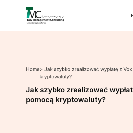
Home
> Jak szybko zrealizować wypłatę z Vo
kryptowaluty?
Jak szybko zrealizować wypłat
pomocą kryptowaluty?