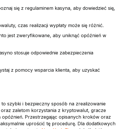
znaj się z regulaminem kasyna, aby dowiedzieć się,
aluty, czas realizacji wypłaty może się różnić.
nto jest zweryfikowane, aby uniknąć opóźnień w
syno stosuje odpowiednie zabezpieczenia
staj z pomocy wsparcia klienta, aby uzyskać
to szybki i bezpieczny sposób na zrealizowanie
oraz zaletom korzystania z kryptowalut, gracze
 opóźnień. Przestrzegając opisanych kroków oraz
aksymalnie uprościć tę procedurę. Dla dodatkowych