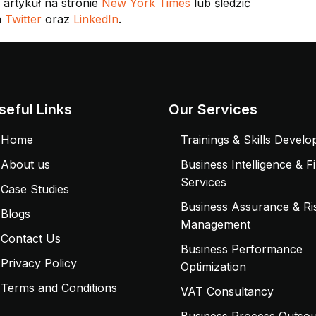
 artykuł na stronie
New York Times
lub śledzić
h
Twitter
oraz
LinkedIn
.
seful Links
Our Services
Home
Trainings & Skills Devel
About us
Business Intelligence & F
Services
Case Studies
Business Assurance & Ri
Blogs
Management
Contact Us
Business Performance
Privacy Policy
Optimization
Terms and Conditions
VAT Consultancy