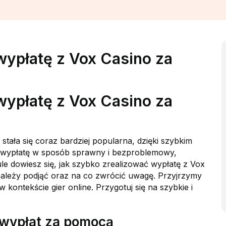
wypłatę z Vox Casino za
wypłatę z Vox Casino za
tała się coraz bardziej popularna, dzięki szybkim
ć wypłatę w sposób sprawny i bezproblemowy,
le dowiesz się, jak szybko zrealizować wypłatę z Vox
 należy podjąć oraz na co zwrócić uwagę. Przyjrzymy
 kontekście gier online. Przygotuj się na szybkie i
 wypłat za pomocą