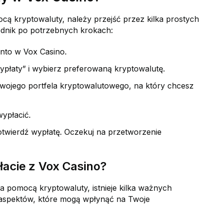
ą kryptowaluty, należy przejść przez kilka prostych
odnik po potrzebnych krokach:
onto w Vox Casino.
ypłaty” i wybierz preferowaną kryptowalutę.
ojego portfela kryptowalutowego, na który chcesz
ypłacić.
twierdź wypłatę. Oczekuj na przetworzenie
acie z Vox Casino?
a pomocą kryptowaluty, istnieje kilka ważnych
a aspektów, które mogą wpłynąć na Twoje