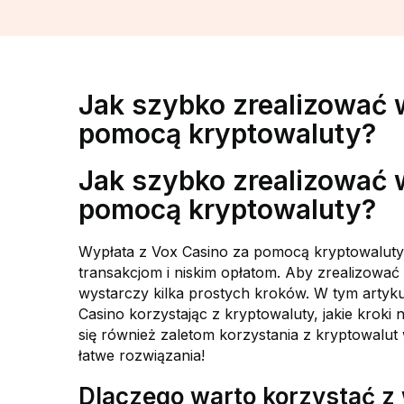
Jak szybko zrealizować 
pomocą kryptowaluty?
Jak szybko zrealizować 
pomocą kryptowaluty?
Wypłata z Vox Casino za pomocą kryptowaluty s
transakcjom i niskim opłatom. Aby zrealizowa
wystarczy kilka prostych kroków. W tym artyku
Casino korzystając z kryptowaluty, jakie kroki
się również zaletom korzystania z kryptowalut w
łatwe rozwiązania!
Dlaczego warto korzystać z