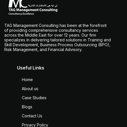
TAG Management Consulting has been at the forefront
of providing comprehensive consultancy services
across the Middle East for over 12 years. Our firm
specializes in delivering tailored solutions in Training and
Skill Development, Business Process Outsourcing (BPO),
Risk Management, and Financial Advisory.
Useful Links
Home
About us
Case Studies
Blogs
Contact Us
Privacy Policy