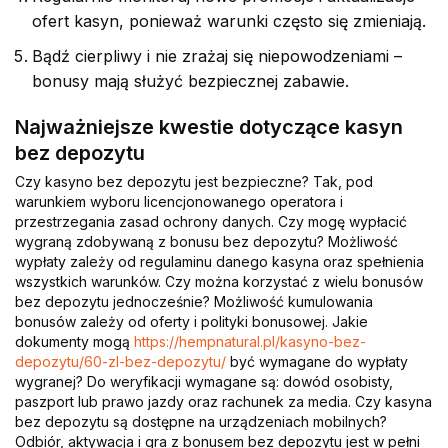
ofert kasyn, ponieważ warunki często się zmieniają.
Bądź cierpliwy i nie zrażaj się niepowodzeniami –
bonusy mają służyć bezpiecznej zabawie.
Najważniejsze kwestie dotyczące kasyn
bez depozytu
Czy kasyno bez depozytu jest bezpieczne? Tak, pod
warunkiem wyboru licencjonowanego operatora i
przestrzegania zasad ochrony danych. Czy mogę wypłacić
wygraną zdobywaną z bonusu bez depozytu? Możliwość
wypłaty zależy od regulaminu danego kasyna oraz spełnienia
wszystkich warunków. Czy można korzystać z wielu bonusów
bez depozytu jednocześnie? Możliwość kumulowania
bonusów zależy od oferty i polityki bonusowej. Jakie
dokumenty mogą
https://hempnatural.pl/kasyno-bez-
depozytu/60-zl-bez-depozytu/
być wymagane do wypłaty
wygranej? Do weryfikacji wymagane są: dowód osobisty,
paszport lub prawo jazdy oraz rachunek za media. Czy kasyna
bez depozytu są dostępne na urządzeniach mobilnych?
Odbiór, aktywacja i gra z bonusem bez depozytu jest w pełni