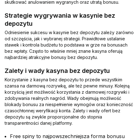
skutkować anulowaniem wygranych oraz utratą bonusu.
Strategie wygrywania w kasynie bez
depozytu
Odniesienie sukcesu w kasynie bez depozytu zależy zarówno
od szczęścia, jak i wybranej strategii. Prawidłowe ustalanie
stawek i kontrola budżetu to podstawa w grze na bonusach
bez wpłaty. Często to właśnie mniej znane kasyna oferują
najbardziej atrakcyjne bonusy bez depozytu.
Zalety i wady kasyna bez depozytu
Korzystanie z kasyna bez depozytu to przede wszystkim
szansa na darmową rozrywkę, ale też pewne minusy. Kolejną
korzyścią jest możliwość korzystania z darmowej rozgrywki i
zdobywania realnych nagród. Wady obejmują możliwość
blokady bonusu za niespełnienie wymogów oraz konieczność
czasochłonnej weryfikacji konta. Zalety i wady ofert bez
depozytu są zwykle proporcjonalne do stopnia
transparentności danej platformy.
Free spiny to najpowszechniejsza forma bonusu