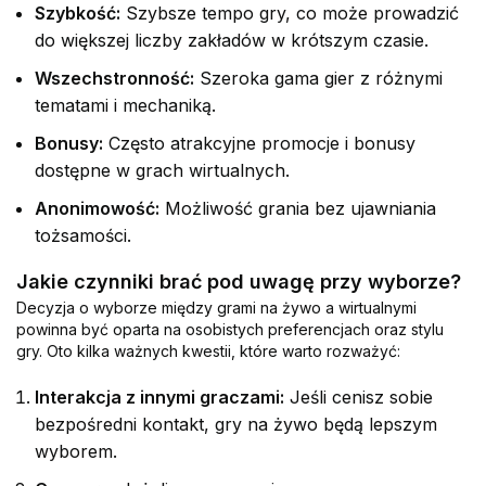
Szybkość:
Szybsze tempo gry, co może prowadzić
do większej liczby zakładów w krótszym czasie.
Wszechstronność:
Szeroka gama gier z różnymi
tematami i mechaniką.
Bonusy:
Często atrakcyjne promocje i bonusy
dostępne w grach wirtualnych.
Anonimowość:
Możliwość grania bez ujawniania
tożsamości.
Jakie czynniki brać pod uwagę przy wyborze?
Decyzja o wyborze między grami na żywo a wirtualnymi
powinna być oparta na osobistych preferencjach oraz stylu
gry. Oto kilka ważnych kwestii, które warto rozważyć:
Interakcja z innymi graczami:
Jeśli cenisz sobie
bezpośredni kontakt, gry na żywo będą lepszym
wyborem.