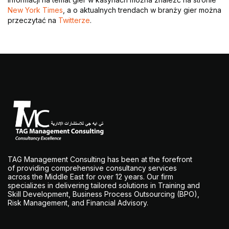
New York Times
, a o aktualnych trendach w branży gier można
przeczytać na
Twitterze
.
TAG Management Consulting has been at the forefront
of providing comprehensive consultancy services
across the Middle East for over 12 years. Our firm
specializes in delivering tailored solutions in Training and
Skill Development, Business Process Outsourcing (BPO),
Risk Management, and Financial Advisory.