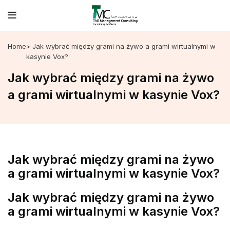
Home
> Jak wybrać między grami na żywo a grami wirtualnymi w
kasynie Vox?
Jak wybrać między grami na żywo
a grami wirtualnymi w kasynie Vox?
Jak wybrać między grami na żywo
a grami wirtualnymi w kasynie Vox?
Jak wybrać między grami na żywo
a grami wirtualnymi w kasynie Vox?