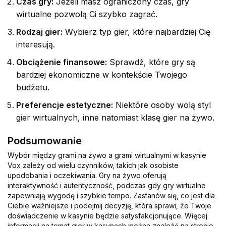
Czas gry:
Jeżeli masz ograniczony czas, gry
wirtualne pozwolą Ci szybko zagrać.
Rodzaj gier:
Wybierz typ gier, które najbardziej Cię
interesują.
Obciążenie finansowe:
Sprawdź, które gry są
bardziej ekonomiczne w kontekście Twojego
budżetu.
Preferencje estetyczne:
Niektóre osoby wolą styl
gier wirtualnych, inne natomiast klasę gier na żywo.
Podsumowanie
Wybór między grami na żywo a grami wirtualnymi w kasynie
Vox zależy od wielu czynników, takich jak osobiste
upodobania i oczekiwania. Gry na żywo oferują
interaktywność i autentyczność, podczas gdy gry wirtualne
zapewniają wygodę i szybkie tempo. Zastanów się, co jest dla
Ciebie ważniejsze i podejmij decyzję, która sprawi, że Twoje
doświadczenie w kasynie będzie satysfakcjonujące. Więcej
informacji na temat gier w kasynach można znaleźć na stronie