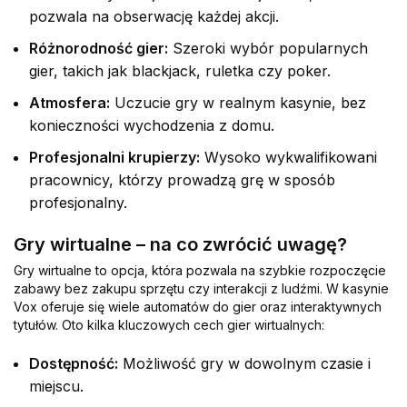
pozwala na obserwację każdej akcji.
Różnorodność gier:
Szeroki wybór popularnych
gier, takich jak blackjack, ruletka czy poker.
Atmosfera:
Uczucie gry w realnym kasynie, bez
konieczności wychodzenia z domu.
Profesjonalni krupierzy:
Wysoko wykwalifikowani
pracownicy, którzy prowadzą grę w sposób
profesjonalny.
Gry wirtualne – na co zwrócić uwagę?
Gry wirtualne to opcja, która pozwala na szybkie rozpoczęcie
zabawy bez zakupu sprzętu czy interakcji z ludźmi. W kasynie
Vox oferuje się wiele automatów do gier oraz interaktywnych
tytułów. Oto kilka kluczowych cech gier wirtualnych:
Dostępność:
Możliwość gry w dowolnym czasie i
miejscu.