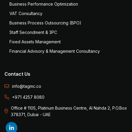
Business Performance Optimization
VAT Consultancy
Business Process Outsourcing (BPO)
Staff Secondment & 3PC
Fixed Assets Management
Financial Advisory & Management Consultancy
Contact Us
info@tagmc.co
+971 4257 8080
Office # 1105, Platinum Business Centre, Al Nahda 2, P.O.Box
378371, Dubai - UAE