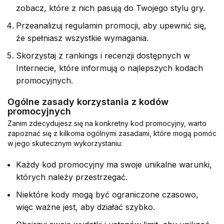
zobacz, które z nich pasują do Twojego stylu gry.
Przeanalizuj regulamin promocji, aby upewnić się,
że spełniasz wszystkie wymagania.
Skorzystaj z rankings i recenzji dostępnych w
Internecie, które informują o najlepszych kodach
promocyjnych.
Ogólne zasady korzystania z kodów
promocyjnych
Zanim zdecydujesz się na konkretny kod promocyjny, warto
zapoznać się z kilkoma ogólnymi zasadami, które mogą pomóc
w jego skutecznym wykorzystaniu:
Każdy kod promocyjny ma swoje unikalne warunki,
których należy przestrzegać.
Niektóre kody mogą być ograniczone czasowo,
więc ważne jest, aby działać szybko.