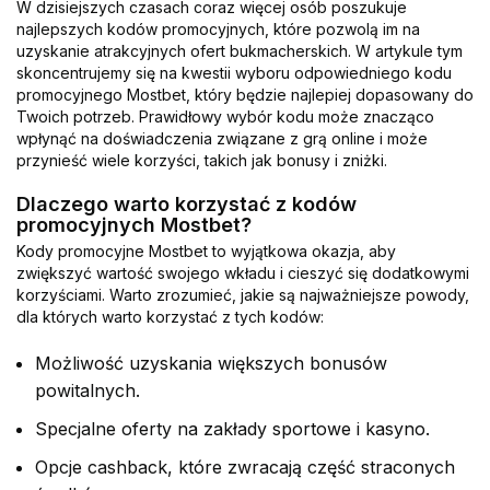
W dzisiejszych czasach coraz więcej osób poszukuje
najlepszych kodów promocyjnych, które pozwolą im na
uzyskanie atrakcyjnych ofert bukmacherskich. W artykule tym
skoncentrujemy się na kwestii wyboru odpowiedniego kodu
promocyjnego Mostbet, który będzie najlepiej dopasowany do
Twoich potrzeb. Prawidłowy wybór kodu może znacząco
wpłynąć na doświadczenia związane z grą online i może
przynieść wiele korzyści, takich jak bonusy i zniżki.
Dlaczego warto korzystać z kodów
promocyjnych Mostbet?
Kody promocyjne Mostbet to wyjątkowa okazja, aby
zwiększyć wartość swojego wkładu i cieszyć się dodatkowymi
korzyściami. Warto zrozumieć, jakie są najważniejsze powody,
dla których warto korzystać z tych kodów:
Możliwość uzyskania większych bonusów
powitalnych.
Specjalne oferty na zakłady sportowe i kasyno.
Opcje cashback, które zwracają część straconych