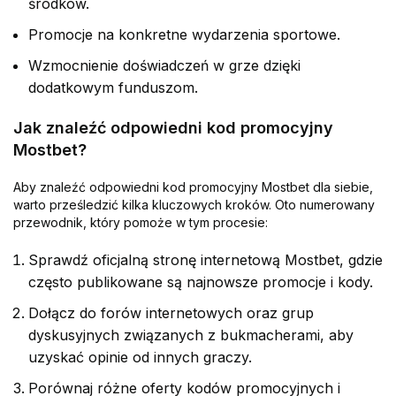
środków.
Promocje na konkretne wydarzenia sportowe.
Wzmocnienie doświadczeń w grze dzięki
dodatkowym funduszom.
Jak znaleźć odpowiedni kod promocyjny
Mostbet?
Aby znaleźć odpowiedni kod promocyjny Mostbet dla siebie,
warto prześledzić kilka kluczowych kroków. Oto numerowany
przewodnik, który pomoże w tym procesie:
Sprawdź oficjalną stronę internetową Mostbet, gdzie
często publikowane są najnowsze promocje i kody.
Dołącz do forów internetowych oraz grup
dyskusyjnych związanych z bukmacherami, aby
uzyskać opinie od innych graczy.
Porównaj różne oferty kodów promocyjnych i