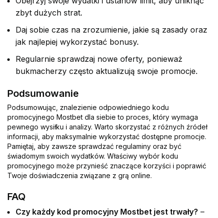
Obejrzyj swoje wydatki i ustanów limit, aby uniknąć
zbyt dużych strat.
Daj sobie czas na zrozumienie, jakie są zasady oraz
jak najlepiej wykorzystać bonusy.
Regularnie sprawdzaj nowe oferty, ponieważ
bukmacherzy często aktualizują swoje promocje.
Podsumowanie
Podsumowując, znalezienie odpowiedniego kodu
promocyjnego Mostbet dla siebie to proces, który wymaga
pewnego wysiłku i analizy. Warto skorzystać z różnych źródeł
informacji, aby maksymalnie wykorzystać dostępne promocje.
Pamiętaj, aby zawsze sprawdzać regulaminy oraz być
świadomym swoich wydatków. Właściwy wybór kodu
promocyjnego może przynieść znaczące korzyści i poprawić
Twoje doświadczenia związane z grą online.
FAQ
Czy każdy kod promocyjny Mostbet jest trwały?
–