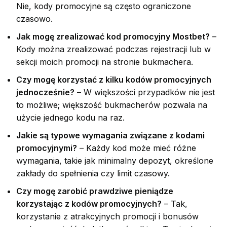
Nie, kody promocyjne są często ograniczone
czasowo.
Jak mogę zrealizować kod promocyjny Mostbet?
–
Kody można zrealizować podczas rejestracji lub w
sekcji moich promocji na stronie bukmachera.
Czy mogę korzystać z kilku kodów promocyjnych
jednocześnie?
– W większości przypadków nie jest
to możliwe; większość bukmacherów pozwala na
użycie jednego kodu na raz.
Jakie są typowe wymagania związane z kodami
promocyjnymi?
– Każdy kod może mieć różne
wymagania, takie jak minimalny depozyt, określone
zakłady do spełnienia czy limit czasowy.
Czy mogę zarobić prawdziwe pieniądze
korzystając z kodów promocyjnych?
– Tak,
korzystanie z atrakcyjnych promocji i bonusów