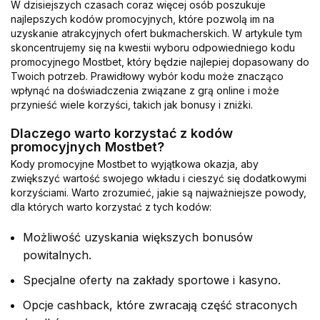
W dzisiejszych czasach coraz więcej osób poszukuje
najlepszych kodów promocyjnych, które pozwolą im na
uzyskanie atrakcyjnych ofert bukmacherskich. W artykule tym
skoncentrujemy się na kwestii wyboru odpowiedniego kodu
promocyjnego Mostbet, który będzie najlepiej dopasowany do
Twoich potrzeb. Prawidłowy wybór kodu może znacząco
wpłynąć na doświadczenia związane z grą online i może
przynieść wiele korzyści, takich jak bonusy i zniżki.
Dlaczego warto korzystać z kodów
promocyjnych Mostbet?
Kody promocyjne Mostbet to wyjątkowa okazja, aby
zwiększyć wartość swojego wkładu i cieszyć się dodatkowymi
korzyściami. Warto zrozumieć, jakie są najważniejsze powody,
dla których warto korzystać z tych kodów:
Możliwość uzyskania większych bonusów
powitalnych.
Specjalne oferty na zakłady sportowe i kasyno.
Opcje cashback, które zwracają część straconych