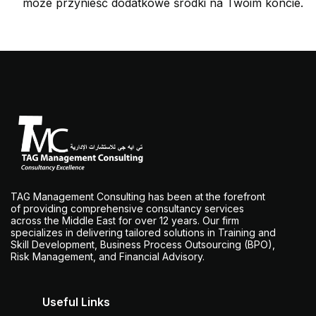
może przynieść dodatkowe środki na Twoim koncie.
TAG Management Consulting has been at the forefront
of providing comprehensive consultancy services
across the Middle East for over 12 years. Our firm
specializes in delivering tailored solutions in Training and
Skill Development, Business Process Outsourcing (BPO),
Risk Management, and Financial Advisory.
Useful Links