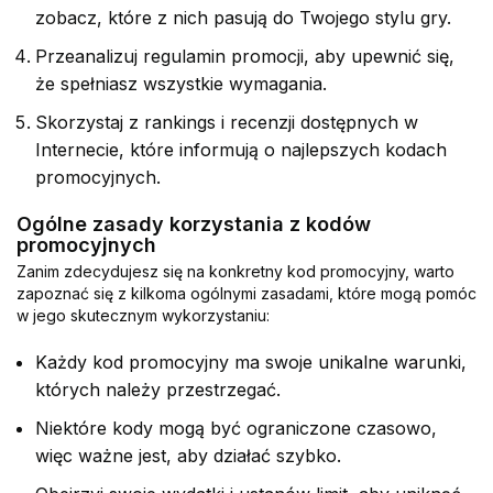
zobacz, które z nich pasują do Twojego stylu gry.
Przeanalizuj regulamin promocji, aby upewnić się,
że spełniasz wszystkie wymagania.
Skorzystaj z rankings i recenzji dostępnych w
Internecie, które informują o najlepszych kodach
promocyjnych.
Ogólne zasady korzystania z kodów
promocyjnych
Zanim zdecydujesz się na konkretny kod promocyjny, warto
zapoznać się z kilkoma ogólnymi zasadami, które mogą pomóc
w jego skutecznym wykorzystaniu:
Każdy kod promocyjny ma swoje unikalne warunki,
których należy przestrzegać.
Niektóre kody mogą być ograniczone czasowo,
więc ważne jest, aby działać szybko.