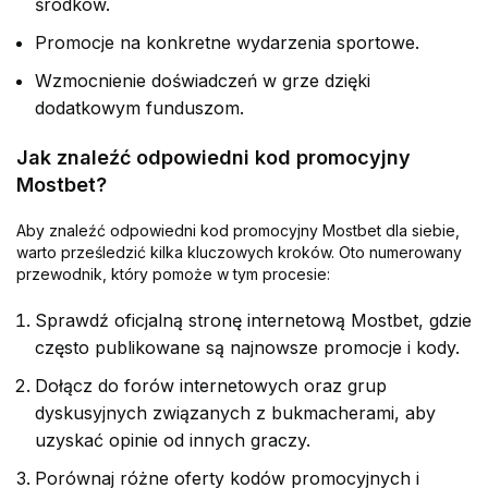
środków.
Promocje na konkretne wydarzenia sportowe.
Wzmocnienie doświadczeń w grze dzięki
dodatkowym funduszom.
Jak znaleźć odpowiedni kod promocyjny
Mostbet?
Aby znaleźć odpowiedni kod promocyjny Mostbet dla siebie,
warto prześledzić kilka kluczowych kroków. Oto numerowany
przewodnik, który pomoże w tym procesie:
Sprawdź oficjalną stronę internetową Mostbet, gdzie
często publikowane są najnowsze promocje i kody.
Dołącz do forów internetowych oraz grup
dyskusyjnych związanych z bukmacherami, aby
uzyskać opinie od innych graczy.
Porównaj różne oferty kodów promocyjnych i