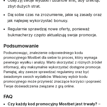
Obejrzyj swoje wydatki i ustanów limit, aby uniknąć
zbyt dużych strat.
Daj sobie czas na zrozumienie, jakie są zasady oraz
jak najlepiej wykorzystać bonusy.
Regularnie sprawdzaj nowe oferty, ponieważ
bukmacherzy często aktualizują swoje promocje.
Podsumowanie
Podsumowując, znalezienie odpowiedniego kodu
promocyjnego Mostbet dla siebie to proces, który wymaga
pewnego wysiłku i analizy. Warto skorzystać z różnych źródeł
informacji, aby maksymalnie wykorzystać dostępne promocje.
Pamiętaj, aby zawsze sprawdzać regulaminy oraz być
świadomym swoich wydatków. Właściwy wybór kodu
promocyjnego może przynieść znaczące korzyści i poprawić
Twoje doświadczenia związane z grą online.
FAQ
Czy każdy kod promocyjny Mostbet jest trwały?
–