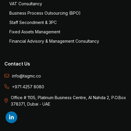
VAT Consultancy
Business Process Outsourcing (BPO)
Staff Secondment & 3PC
Fixed Assets Management
Financial Advisory & Management Consultancy
Contact Us
info@tagmc.co
+971 4257 8080
Office # 1105, Platinum Business Centre, Al Nahda 2, P.O.Box
378371, Dubai - UAE