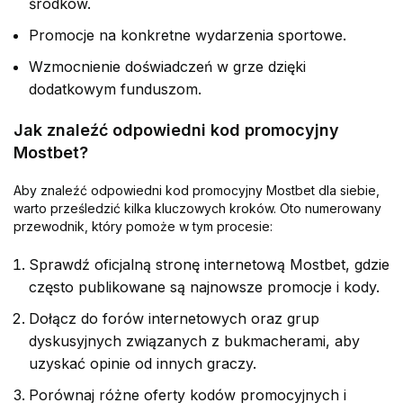
środków.
Promocje na konkretne wydarzenia sportowe.
Wzmocnienie doświadczeń w grze dzięki
dodatkowym funduszom.
Jak znaleźć odpowiedni kod promocyjny
Mostbet?
Aby znaleźć odpowiedni kod promocyjny Mostbet dla siebie,
warto prześledzić kilka kluczowych kroków. Oto numerowany
przewodnik, który pomoże w tym procesie:
Sprawdź oficjalną stronę internetową Mostbet, gdzie
często publikowane są najnowsze promocje i kody.
Dołącz do forów internetowych oraz grup
dyskusyjnych związanych z bukmacherami, aby
uzyskać opinie od innych graczy.
Porównaj różne oferty kodów promocyjnych i