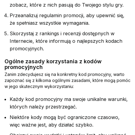
zobacz, które z nich pasują do Twojego stylu gry.
Przeanalizuj regulamin promocji, aby upewnić się,
że spełniasz wszystkie wymagania.
Skorzystaj z rankings i recenzji dostępnych w
Internecie, które informują o najlepszych kodach
promocyjnych.
Ogólne zasady korzystania z kodów
promocyjnych
Zanim zdecydujesz się na konkretny kod promocyjny, warto
zapoznać się z kilkoma ogólnymi zasadami, które mogą pomóc
w jego skutecznym wykorzystaniu:
Każdy kod promocyjny ma swoje unikalne warunki,
których należy przestrzegać.
Niektóre kody mogą być ograniczone czasowo,
więc ważne jest, aby działać szybko.