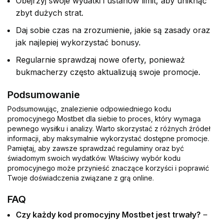
Obejrzyj swoje wydatki i ustanów limit, aby uniknąć
zbyt dużych strat.
Daj sobie czas na zrozumienie, jakie są zasady oraz
jak najlepiej wykorzystać bonusy.
Regularnie sprawdzaj nowe oferty, ponieważ
bukmacherzy często aktualizują swoje promocje.
Podsumowanie
Podsumowując, znalezienie odpowiedniego kodu
promocyjnego Mostbet dla siebie to proces, który wymaga
pewnego wysiłku i analizy. Warto skorzystać z różnych źródeł
informacji, aby maksymalnie wykorzystać dostępne promocje.
Pamiętaj, aby zawsze sprawdzać regulaminy oraz być
świadomym swoich wydatków. Właściwy wybór kodu
promocyjnego może przynieść znaczące korzyści i poprawić
Twoje doświadczenia związane z grą online.
FAQ
Czy każdy kod promocyjny Mostbet jest trwały?
–