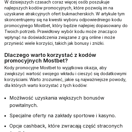
W dzisiejszych czasach coraz więcej osób poszukuje
najlepszych kodów promocyjnych, które pozwolą im na
uzyskanie atrakcyjnych ofert bukmacherskich. W artykule tym
skoncentrujemy się na kwestii wyboru odpowiedniego kodu
promocyjnego Mostbet, który będzie najlepiej dopasowany do
Twoich potrzeb. Prawidłowy wybór kodu może znacząco
wpłynąć na doświadczenia związane z grą online i może
przynieść wiele korzyści, takich jak bonusy i zniżki.
Dlaczego warto korzystać z kodów
promocyjnych Mostbet?
Kody promocyjne Mostbet to wyjątkowa okazja, aby
zwiększyć wartość swojego wkładu i cieszyć się dodatkowymi
korzyściami. Warto zrozumieć, jakie są najważniejsze powody,
dla których warto korzystać z tych kodów:
Możliwość uzyskania większych bonusów
powitalnych.
Specjalne oferty na zakłady sportowe i kasyno.
Opcje cashback, które zwracają część straconych