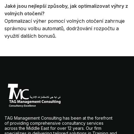
Jaké jsou nejlepší způsoby, jak optimalizovat výhry z
volných otočení?
Optimalizací výher pomocí volných otočení zahrnuje
správnou volbu automatů, dodržování rozpočtu a
využití dalších bonusů.
TAG Management Consulting has been at the forefront
of providing comprehensive consultancy services
across the Middle East for over 12 years. Our firm
specializes in delivering tailored solutions in Training and