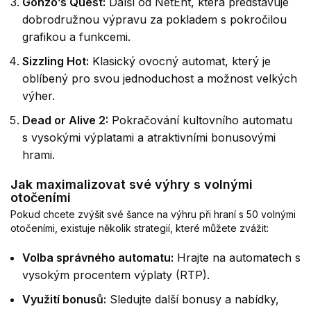
Gonzo’s Quest:
Další od NetEnt, která představuje
dobrodružnou výpravu za pokladem s pokročilou
grafikou a funkcemi.
Sizzling Hot:
Klasický ovocný automat, který je
oblíbený pro svou jednoduchost a možnost velkých
výher.
Dead or Alive 2:
Pokračování kultovního automatu
s vysokými výplatami a atraktivními bonusovými
hrami.
Jak maximalizovat své výhry s volnými
otočeními
Pokud chcete zvýšit své šance na výhru při hraní s 50 volnými
otočeními, existuje několik strategií, které můžete zvážit:
Volba správného automatu:
Hrajte na automatech s
vysokým procentem výplaty (RTP).
Využití bonusů:
Sledujte další bonusy a nabídky,