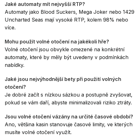
Jaké automaty mít nejvyšší RTP?
Automaty jako Blood Suckers, Mega Joker nebo 1429
Uncharted Seas mají vysoké RTP, kolem 98% nebo
více.
Mohu použít volné otočení na jakékoli hře?
Volné otočení jsou obvykle omezené na konkrétní
automaty, které by měly být uvedeny v podmínkách
nabídky.
Jaké jsou nejvýhodnější bety při použití volných
otočení?
Je dobré začít s nízkou sázkou a postupně zvyšovat,
pokud se vám daří, abyste minimalizovali riziko ztráty.
Jsou volné otočení vázány na určité časové období?
Ano, většina kasin stanovuje časové limity, ve kterých
musíte volné otočení využít.