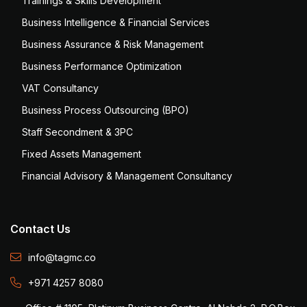
Trainings & Skills Development
Business Intelligence & Financial Services
Business Assurance & Risk Management
Business Performance Optimization
VAT Consultancy
Business Process Outsourcing (BPO)
Staff Secondment & 3PC
Fixed Assets Management
Financial Advisory & Management Consultancy
Contact Us
info@tagmc.co
+971 4257 8080