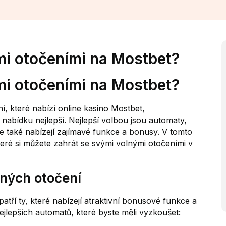
mi otočeními na Mostbet?
mi otočeními na Mostbet?
í, které nabízí online kasino Mostbet,
 nabídku nejlepší. Nejlepší volbou jsou automaty,
le také nabízejí zajímavé funkce a bonusy. V tomto
eré si můžete zahrát se svými volnými otočeními v
lných otočení
atří ty, které nabízejí atraktivní bonusové funkce a
ejlepších automatů, které byste měli vyzkoušet: