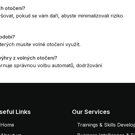
ch otočení?
ovat, pokud se vám daří, abyste minimalizovali riziko
období?
kterých musíte volné otočení využít.
 výhry z volných otočení?
hrnuje správnou volbu automatů, dodržování
seful Links
Our Services
Home
Trainings & Skills Devel