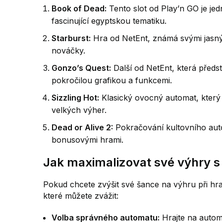
Book of Dead:
Tento slot od Play’n GO je jed
fascinující egyptskou tematiku.
Starburst:
Hra od NetEnt, známá svými jasným
nováčky.
Gonzo’s Quest:
Další od NetEnt, která před
pokročilou grafikou a funkcemi.
Sizzling Hot:
Klasický ovocný automat, který
velkých výher.
Dead or Alive 2:
Pokračování kultovního auto
bonusovými hrami.
Jak maximalizovat své výhry s
Pokud chcete zvýšit své šance na výhru při hraní
které můžete zvážit:
Volba správného automatu:
Hrajte na autom