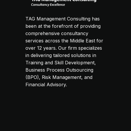
TAG Management Consulting has
been at the forefront of providing
comprehensive consultancy
services across the Middle East for
over 12 years. Our firm specializes
in delivering tailored solutions in
Training and Skill Development,
Business Process Outsourcing
(BPO), Risk Management, and
Financial Advisory.