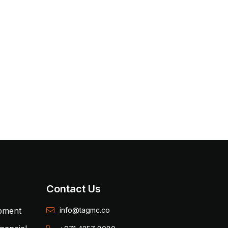
Contact Us
opment
info@tagmc.co