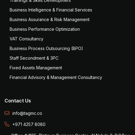
Trainings & Skills Development
Business Intelligence & Financial Services
Business Assurance & Risk Management
Business Performance Optimization
VAT Consultancy
Business Process Outsourcing (BPO)
Staff Secondment & 3PC
Fixed Assets Management
Financial Advisory & Management Consultancy
Contact Us
info@tagmc.co
+971 4257 8080