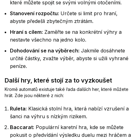
které můžete spojit se svými volnými otočeními.
Stanovení rozpočtu:
Určete si limit pro hraní,
abyste předešli zbytečným ztrátám.
Hraní s cílem:
Zaměřte se na konkrétní výhry a
nestavte všechno na jedno kolo.
Dohodování se na výběrech:
Jakmile dosáhnete
určité částky, zvažte výběr, abyste si užili vyhrané
peníze.
Další hry, které stojí za to vyzkoušet
Kromě automatů existuje také řada dalších her, které můžete
hrát. Zde jsou některé z nich:
Ruleta:
Klasická stolní hra, která nabízí vzrušení a
šanci na výhru s nízkým rizikem.
Baccarat:
Populární karetní hra, kde se můžete
pokusit o předvídání výsledku duelu mezi hráčem a