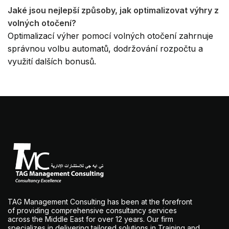
Jaké jsou nejlepší způsoby, jak optimalizovat výhry z
volných otočení?
Optimalizací výher pomocí volných otočení zahrnuje
správnou volbu automatů, dodržování rozpočtu a
využití dalších bonusů.
TAG Management Consulting has been at the forefront
of providing comprehensive consultancy services
across the Middle East for over 12 years. Our firm
specializes in delivering tailored solutions in Training and