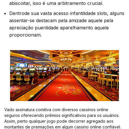
abiscoitar, isso é uma arbitramento crucial.
Dentrode sua vasta acesso infantilidade slots, alguns
assentar-se destacam pela amizade aquele pela
apreciação puerilidade aparelhamento aquele
proporcionam.
Vado assinatura comitiva com diversos cassinos online
seguros oferecendo prêmios significativos para os usuários.
Assim, perto qualquer jogo pode decorrer agregado aos
montantes de premiações em algum cassino online confiável.