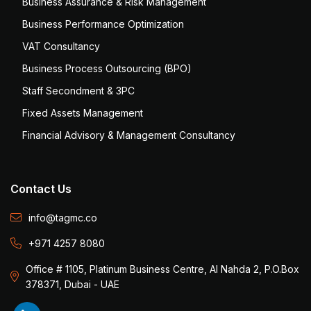
Business Assurance & Risk Management
Business Performance Optimization
VAT Consultancy
Business Process Outsourcing (BPO)
Staff Secondment & 3PC
Fixed Assets Management
Financial Advisory & Management Consultancy
Contact Us
info@tagmc.co
+971 4257 8080
Office # 1105, Platinum Business Centre, Al Nahda 2, P.O.Box
378371, Dubai - UAE