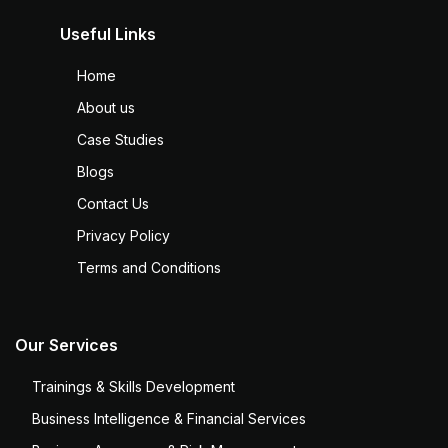
Useful Links
Home
About us
Case Studies
Blogs
Contact Us
Privacy Policy
Terms and Conditions
Our Services
Trainings & Skills Development
Business Intelligence & Financial Services