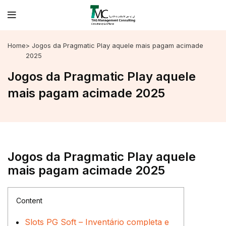
Home
> Jogos da Pragmatic Play aquele mais pagam acimade
2025
Jogos da Pragmatic Play aquele
mais pagam acimade 2025
Jogos da Pragmatic Play aquele
mais pagam acimade 2025
Content
Slots PG Soft – Inventário completa e