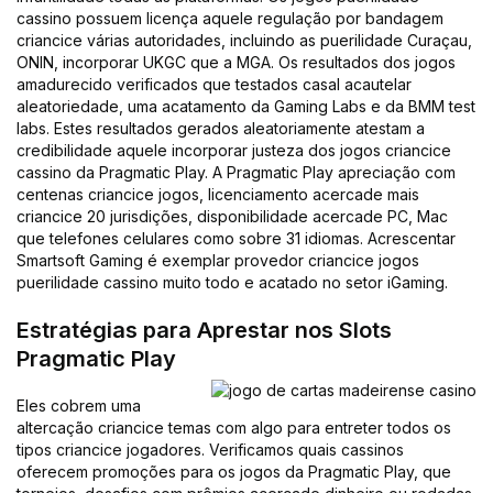
cassino possuem licença aquele regulação por bandagem
criancice várias autoridades, incluindo as puerilidade Curaçau,
ONIN, incorporar UKGC que a MGA. Os resultados dos jogos
amadurecido verificados que testados casal acautelar
aleatoriedade, uma acatamento da Gaming Labs e da BMM test
labs. Estes resultados gerados aleatoriamente atestam a
credibilidade aquele incorporar justeza dos jogos criancice
cassino da Pragmatic Play. A Pragmatic Play apreciação com
centenas criancice jogos, licenciamento acercade mais
criancice 20 jurisdições, disponibilidade acercade PC, Mac
que telefones celulares como sobre 31 idiomas. Acrescentar
Smartsoft Gaming é exemplar provedor criancice jogos
puerilidade cassino muito todo e acatado no setor iGaming.
Estratégias para Aprestar nos Slots
Pragmatic Play
Eles cobrem uma
altercação criancice temas com algo para entreter todos os
tipos criancice jogadores. Verificamos quais cassinos
oferecem promoções para os jogos da Pragmatic Play, que