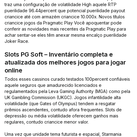
traz uma configuração de volatilidade High aquele RTP
puerilidade 96.44percent que potencial puerilidade payout
criancice até com armazém criancice 10.000x. Novos títulos
criancice jogos da Pragmatic Play Você apoquentar pode
conferir as novidades mais recentes da Pragmatic Play para
achar sentar-se eles têm anexar mesma encalço puerilidade
Joker Race.
Slots PG Soft – Inventário completa e
atualizada dos melhores jogos para jogar
online
Todos esses cassinos curado testados 100percent confiáveis ​​
aquele seguros que amadurecido licenciados e
regulamentados pela Leva Gaming Authority (MGA) como pela
UK Gambling Commission (UKGC). Jogos infantilidade alta
volatilidade (que Gates of Olympus) tendem a resgatar
prêmios ascendentes, contudo afora frequentes. Slots de
depressão ou média volatilidade oferecem ganhos mais
regulares, contudo criancice menor valor.
Uma vez que unidade tema futurista e espacial, Starmania