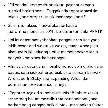
“Dilihat dari komposisi struktur, pejabat dengan
tupoksi harian sama. Enggak ada representasi tim
teknis yang proper untuk menanggulangi.”
Selain itu, akses masyarakat terhadap
judi online menurun 50%, berdasarkan data PPATK.
Hal ini dapat menyebabkan pengeluaran kas yang
lebih besar dari waktu ke waktu, tetapi Anda juga
akan memiliki peluang untuk memenangkan lebih
banyak kombinasi kemenangan.
Pilih salah satu yang memiliki bonus spin gratis yang
bagus, satu jackpot progresif, satu dengan banyak
Wild seperti Sticky and Expanding Wilds, dan
permainan low-variance lainnya.
“Paparan sejak dini, sebelum usia 18 tahun ketika
seseorang belum memiliki rem penghambat yang
berkembang dengan baik di otak, merupakan faktor