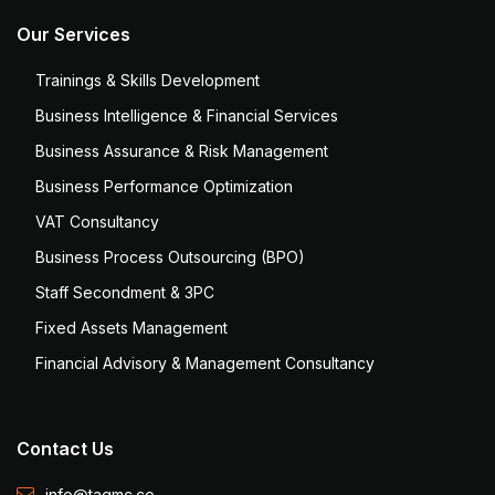
Our Services
Trainings & Skills Development
Business Intelligence & Financial Services
Business Assurance & Risk Management
Business Performance Optimization
VAT Consultancy
Business Process Outsourcing (BPO)
Staff Secondment & 3PC
Fixed Assets Management
Financial Advisory & Management Consultancy
Contact Us
info@tagmc.co