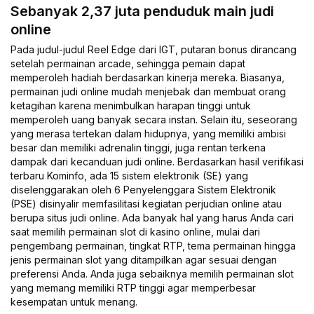
Sebanyak 2,37 juta penduduk main judi
online
Pada judul-judul Reel Edge dari IGT, putaran bonus dirancang
setelah permainan arcade, sehingga pemain dapat
memperoleh hadiah berdasarkan kinerja mereka. Biasanya,
permainan judi online mudah menjebak dan membuat orang
ketagihan karena menimbulkan harapan tinggi untuk
memperoleh uang banyak secara instan. Selain itu, seseorang
yang merasa tertekan dalam hidupnya, yang memiliki ambisi
besar dan memiliki adrenalin tinggi, juga rentan terkena
dampak dari kecanduan judi online. Berdasarkan hasil verifikasi
terbaru Kominfo, ada 15 sistem elektronik (SE) yang
diselenggarakan oleh 6 Penyelenggara Sistem Elektronik
(PSE) disinyalir memfasilitasi kegiatan perjudian online atau
berupa situs judi online. Ada banyak hal yang harus Anda cari
saat memilih permainan slot di kasino online, mulai dari
pengembang permainan, tingkat RTP, tema permainan hingga
jenis permainan slot yang ditampilkan agar sesuai dengan
preferensi Anda. Anda juga sebaiknya memilih permainan slot
yang memang memiliki RTP tinggi agar memperbesar
kesempatan untuk menang.