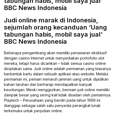
tabungan habis, mobil saya jual’
BBC News Indonesia
Judi online marak di Indonesia,
sejumlah orang kecanduan ‘Uang
tabungan habis, mobil saya jual’
BBC News Indonesia
Beberapa pengembang akan memiliki penawaran eksklusif
dengan casino Internet untuk menyediakan portofolio slot
mereka, tetapi harus dicamkan – tidak semua casino online
diciptakan sama. Judi online adalah permainan yang biasanya
berbentuk kartu dalam sebuah aplikasi atau website. Melalui
permainan ini, pemain menaruh jaminan uang untuk dijadikan
bahan taruhan dan berharap mendapatkan banyak
keuntungan. Meski menggiurkan, bermain judi online memiliki
dampak besar yang sering kali tidak disadari oleh pemainnya.
Playtech – Perusahaan yang berdiri pada tahun 1999 ini
dianggap sebagai salah satu penyedia perangkat lunak
terkemuka untuk perjudian online.