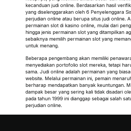
kecanduan judi online. Berdasarkan hasil verifi
yang diselenggarakan oleh 6 Penyelenggara Siste
perjudian online atau berupa situs judi online.
permainan slot di kasino online, mulai dari p
hingga jenis permainan slot yang ditampilkan a
sebaiknya memilih permainan slot yang meman
untuk menang.
Beberapa pengembang akan memiliki penawaran
menyediakan portofolio slot mereka, tetapi har
sama. Judi online adalah permainan yang biasa
website. Melalui permainan ini, pemain menaru
berharap mendapatkan banyak keuntungan. Mesk
dampak besar yang sering kali tidak disadari o
pada tahun 1999 ini dianggap sebagai salah sa
perjudian online.