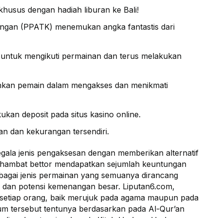
khusus dengan hadiah liburan ke Bali!
angan (PPATK) menemukan angka fantastis dari
 untuk mengikuti permainan dan terus melakukan
kan pemain dalam mengakses dan menikmati
kan deposit pada situs kasino online.
han dan kekurangan tersendiri.
gala jenis pengaksesan dengan memberikan alternatif
nghambat bettor mendapatkan sejumlah keuntungan
rbagai jenis permainan yang semuanya dirancang
 dan potensi kemenangan besar. Liputan6.com,
h setiap orang, baik merujuk pada agama maupun pada
m tersebut tentunya berdasarkan pada Al-Qur’an