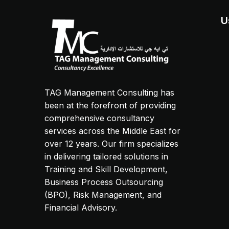
U
TAG Management Consulting has
been at the forefront of providing
comprehensive consultancy
services across the Middle East for
over 12 years. Our firm specializes
in delivering tailored solutions in
Training and Skill Development,
Business Process Outsourcing
(BPO), Risk Management, and
Financial Advisory.