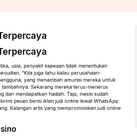
 Terpercaya
 Terpercaya
ka, usia, penyakit kejiwaan tidak menentukan
judian. “Kita juga tahu kalau perusahaan-
 pengguna, yang menambah amunisi mereka untuk
n,” tambahnya. Sekarang mereka terus-menerus
g dan mendapatkan hadiah. Tapi, meski sudah
irimi pesan berisi iklan judi online lewat WhatsApp
ang. Kalangan artis yang mempromosikan judi online
sino