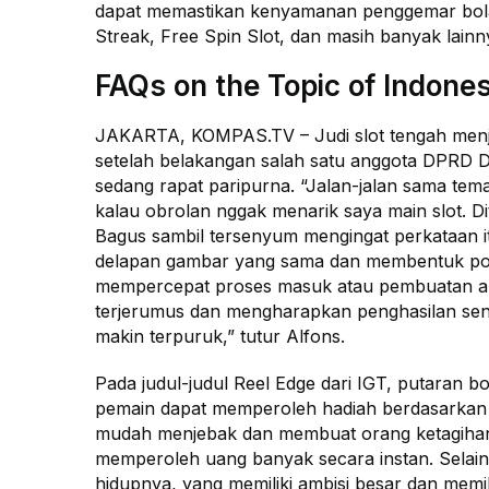
dapat memastikan kenyamanan penggemar bola 
Streak, Free Spin Slot, dan masih banyak lainn
FAQs on the Topic of Indone
JAKARTA, KOMPAS.TV – Judi slot tengah menjad
setelah belakangan salah satu anggota DPRD D
sedang rapat paripurna. “Jalan-jalan sama tem
kalau obrolan nggak menarik saya main slot. D
Bagus sambil tersenyum mengingat perkataan it
delapan gambar yang sama dan membentuk pola
mempercepat proses masuk atau pembuatan aku
terjerumus dan mengharapkan penghasilan sen
makin terpuruk,” tutur Alfons.
Pada judul-judul Reel Edge dari IGT, putaran 
pemain dapat memperoleh hadiah berdasarkan k
mudah menjebak dan membuat orang ketagihan
memperoleh uang banyak secara instan. Selain
hidupnya, yang memiliki ambisi besar dan memili