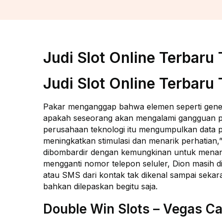
Judi Slot Online Terbaru
Judi Slot Online Terbaru
Pakar menganggap bahwa elemen seperti geneti
apakah seseorang akan mengalami gangguan per
perusahaan teknologi itu mengumpulkan data
meningkatkan stimulasi dan menarik perhatia
dibombardir dengan kemungkinan untuk menan
mengganti nomor telepon seluler, Dion masih dik
atau SMS dari kontak tak dikenal sampai sekar
bahkan dilepaskan begitu saja.
Double Win Slots – Vegas Ca