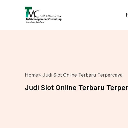
Home
> Judi Slot Online Terbaru Terpercaya
Judi Slot Online Terbaru Terpe