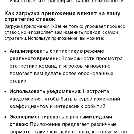
известные, что расширяет ваши возможности.
Как загрузка приложения влияет на вашу
стратегию ставок
Загрузка приложения 1xBet не только упрощает процесс
ставок, но и позволяет вам изменить подход к самой
стратегии. Используя приложение, вы можете:
Анализировать статистику в режиме
реального времени:
Возможность просмотра
статистики команд и игроков мгновенно
помогает вам делать более обоснованные
ставки.
Использовать уведомления:
Настройте
уведомления, чтобы быть в курсе изменений
коэффициентов и интересных событий.
Экспериментировать с разными видами
ставок:
Приложение предлагает различные
форматы, такие как лайв ставки, которые могут