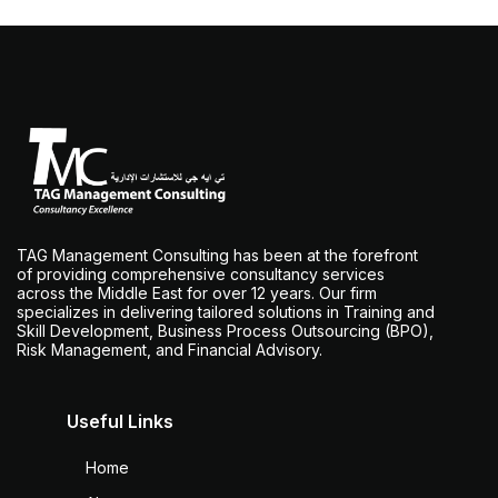
TAG Management Consulting has been at the forefront
of providing comprehensive consultancy services
across the Middle East for over 12 years. Our firm
specializes in delivering tailored solutions in Training and
Skill Development, Business Process Outsourcing (BPO),
Risk Management, and Financial Advisory.
Useful Links
Home