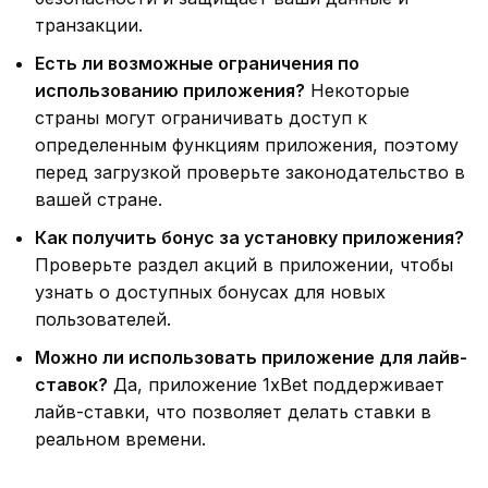
транзакции.
Есть ли возможные ограничения по
использованию приложения?
Некоторые
страны могут ограничивать доступ к
определенным функциям приложения, поэтому
перед загрузкой проверьте законодательство в
вашей стране.
Как получить бонус за установку приложения?
Проверьте раздел акций в приложении, чтобы
узнать о доступных бонусах для новых
пользователей.
Можно ли использовать приложение для лайв-
ставок?
Да, приложение 1xBet поддерживает
лайв-ставки, что позволяет делать ставки в
реальном времени.