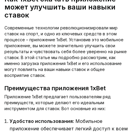
может улучшить ваши навыки
ставок
Современные технологии революционизировали мир
ставок на спорт, и одно из ключевых средств в этом
процессе – приложение 1xBet. Установив это мобильное
приложение, вы можете значительно улучшить свои
результаты и чувствовать себя более уверенно на рынке
ставок. В этой статье мы подробно рассмотрим, как
именно загрузка приложения 1xBet и его использование
могут повлиять на ваши навыки ставок и общее
восприятие ставок.
Преимущества приложения 1xBet
Приложение 1xBet предлагает пользователям ряд
преимуществ, которые делают его идеальным
инструментом для ставок. Вот основные из них:
Удобство использования:
Мобильное
приложение обеспечивает легкий доступ к всем