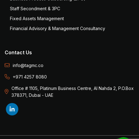
Staff Secondment & 3PC
Fixed Assets Management
Financial Advisory & Management Consultancy
Contact Us
info@tagmc.co
+971 4257 8080
Office # 1105, Platinum Business Centre, Al Nahda 2, P.O.Box
378371, Dubai - UAE