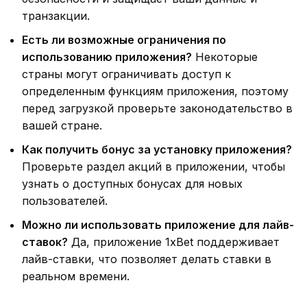
транзакции.
Есть ли возможные ограничения по
использованию приложения?
Некоторые
страны могут ограничивать доступ к
определенным функциям приложения, поэтому
перед загрузкой проверьте законодательство в
вашей стране.
Как получить бонус за установку приложения?
Проверьте раздел акций в приложении, чтобы
узнать о доступных бонусах для новых
пользователей.
Можно ли использовать приложение для лайв-
ставок?
Да, приложение 1xBet поддерживает
лайв-ставки, что позволяет делать ставки в
реальном времени.