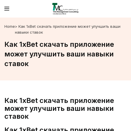
Home
> Как 1xBet скачать приложение может улучшить ваши
навыки ставок
Как 1xBet скачать приложение
может улучшить ваши навыки
ставок
Как 1xBet скачать приложение
может улучшить ваши навыки
ставок
Как 1xBet скачать приложение