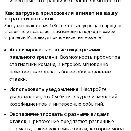
известные, что расширяет ваши возможности.
Как загрузка приложения влияет на вашу
стратегию ставок
Загрузка приложения 1xBet не только упрощает процесс
ставок, но и позволяет вам изменить подход к самой
стратегии. Используя приложение, вы можете:
Анализировать статистику в режиме
реального времени:
Возможность просмотра
статистики команд и игроков мгновенно
помогает вам делать более обоснованные
ставки.
Использовать уведомления:
Настройте
уведомления, чтобы быть в курсе изменений
коэффициентов и интересных событий.
Экспериментировать с разными видами
ставок:
Приложение предлагает различные
форматы, такие как лайв ставки, которые могут