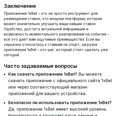
Заключение
Приложение 1xBet – это не просто инструмент для
размещения ставок, это мощная платформа, которая
может значительно улучшить ваши навыки ставок.
Удобство, доступ к актуальной информации и
возможность моментального реагирования на события –
все это дает вам ощутимые преимущества. Если вы
серьезно относитесь к ставкам на спорт, загрузка
приложения 1xBet – это шаг, который стоит сделать уже
сегодня.
Часто задаваемые вопросы
Как скачать приложение 1xBet?
Вы можете
скачать приложение с официального сайта 1xBet
или через соответствующий магазин
приложений для вашего устройства.
Безопасно ли использовать приложение 1xBet?
Да, приложение 1xBet имеет высокий уровень
безопасности и защищает ваши данные и