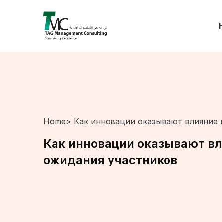
Home
> Как инновации оказывают влияние 
Как инновации оказывают вл
ожидания участников