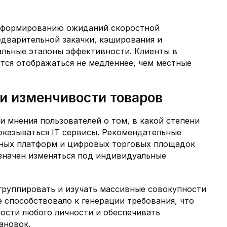
к формированию ожиданий скоростной
едварительной закачки, кэширования и
льные эталоны эффективности. Клиенты в
тся отображаться не медленнее, чем местные
и изменчивости товаров
 мнения пользователей о том, в какой степени
казываться IT сервисы. Рекомендательные
ных платформ и цифровых торговых площадок
азначен изменяться под индивидуальные
руппировать и изучать массивные совокупности
 способствовало к генерации требования, что
ности любого личности и обеспечивать
ановок.