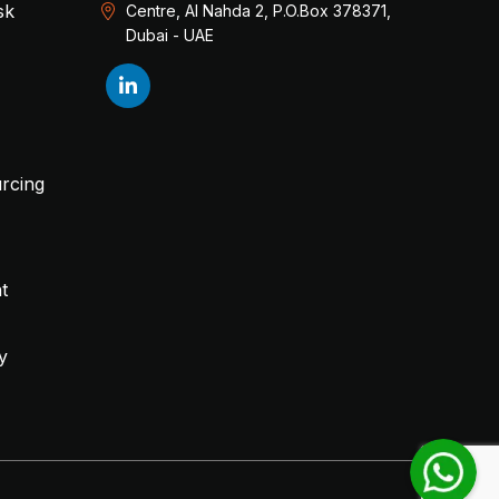
sk
Centre, Al Nahda 2, P.O.Box 378371,
Dubai - UAE
rcing
t
y