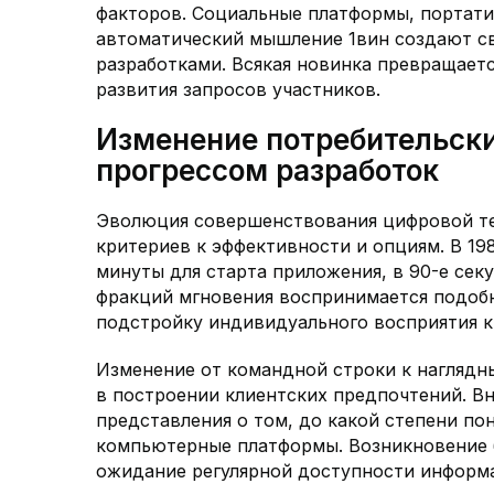
факторов. Социальные платформы, портат
автоматический мышление 1вин создают с
разработками. Всякая новинка превращает
развития запросов участников.
Изменение потребительски
прогрессом разработок
Эволюция совершенствования цифровой те
критериев к эффективности и опциям. В 19
минуты для старта приложения, в 90-е сек
фракций мгновения воспринимается подобно
подстройку индивидуального восприятия к
Изменение от командной строки к нагляд
в построении клиентских предпочтений. В
представления о том, до какой степени п
компьютерные платформы. Возникновение б
ожидание регулярной доступности информ