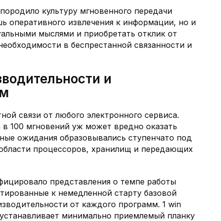
породило культуру мгновенного передачи
ь оперативного извлечения к информации, но и
альными мыслями и приобретать отклик от
 необходимости в беспрестанной связанности и
зводительности и
рм
ой связи от любого электронного сервиса.
 в 100 мгновений уж может вредно оказать
нные ожидания образовывались ступенчато под
 области процессоров, хранилищ и передающих
ицировало представления о темпе работы
тированные к немедленной старту базовой
зводительности от каждого программ. 1 win
 устанавливает минимально приемлемый планку