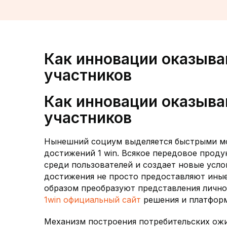
Как инновации оказыва
участников
Как инновации оказыва
участников
Нынешний социум выделяется быстрыми м
достижений 1 win. Всякое передовое прод
среди пользователей и создает новые усл
достижения не просто предоставляют иные
образом преобразуют представления личнос
1win официальный сайт
решения и платфор
Механизм построения потребительских ож