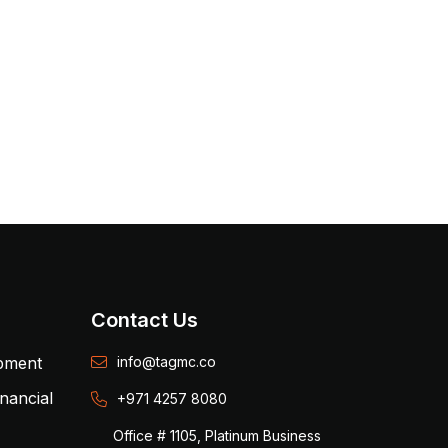
Contact Us
opment
info@tagmc.co
inancial
+971 4257 8080
Office # 1105, Platinum Business