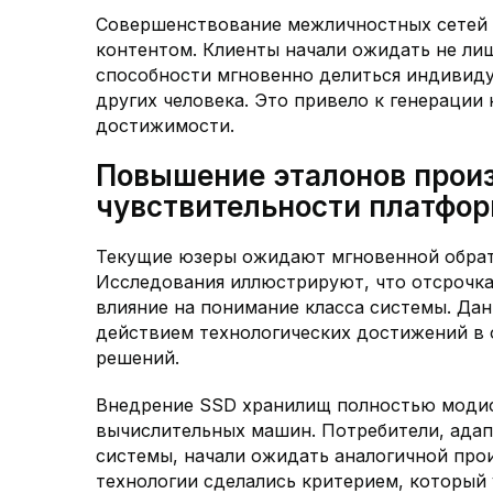
Совершенствование межличностных сетей 
контентом. Клиенты начали ожидать не лиш
способности мгновенно делиться индивиду
других человека. Это привело к генерации
достижимости.
Повышение эталонов прои
чувствительности платфо
Текущие юзеры ожидают мгновенной обратн
Исследования иллюстрируют, что отсрочка
влияние на понимание класса системы. Да
действием технологических достижений в
решений.
Внедрение SSD хранилищ полностью модиф
вычислительных машин. Потребители, адап
системы, начали ожидать аналогичной прои
технологии сделались критерием, который