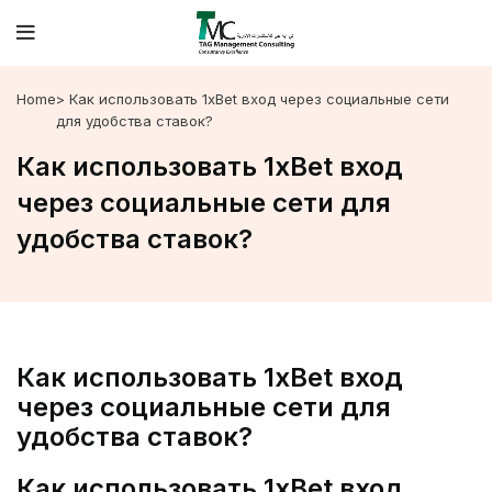
Home
> Как использовать 1xBet вход через социальные сети
для удобства ставок?
Как использовать 1xBet вход
через социальные сети для
удобства ставок?
Как использовать 1xBet вход
через социальные сети для
удобства ставок?
Как использовать 1xBet вход