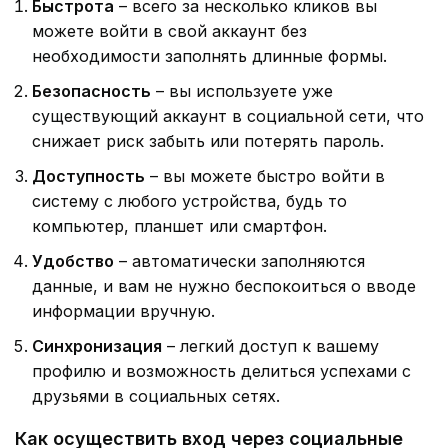
Быстрота
– всего за несколько кликов вы
можете войти в свой аккаунт без
необходимости заполнять длинные формы.
Безопасность
– вы используете уже
существующий аккаунт в социальной сети, что
снижает риск забыть или потерять пароль.
Доступность
– вы можете быстро войти в
систему с любого устройства, будь то
компьютер, планшет или смартфон.
Удобство
– автоматически заполняются
данные, и вам не нужно беспокоиться о вводе
информации вручную.
Синхронизация
– легкий доступ к вашему
профилю и возможность делиться успехами с
друзьями в социальных сетях.
Как осуществить вход через социальные