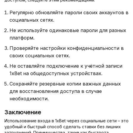
Регулярно обновляйте пароли своих аккаунтов в
социальных сетях.
Не используйте одинаковые пароли для разных
платформ.
Проверяйте настройки конфиденциальности в
своих социальных сетях.
Не оставляйте подключение к учётной записи
1xBet на общедоступных устройствах.
Сохраняйте резервные копии важных данных
для восстановления доступа в случае
необходимости.
Заключение
Использование входа в 1xBet через социальные сети – это
удобный и быстрый способ сделать ставки без лишних
затруднений. Преимущества, такие как быстрота,