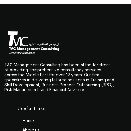
TAG Management Consulting has been at the forefront
of providing comprehensive consultancy services
across the Middle East for over 12 years. Our firm
specializes in delivering tailored solutions in Training and
Skill Development, Business Process Outsourcing (BPO),
Risk Management, and Financial Advisory.
Useful Links
Home
About us