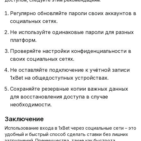
Регулярно обновляйте пароли своих аккаунтов в
социальных сетях.
Не используйте одинаковые пароли для разных
платформ.
Проверяйте настройки конфиденциальности в
своих социальных сетях.
Не оставляйте подключение к учётной записи
1xBet на общедоступных устройствах.
Сохраняйте резервные копии важных данных
для восстановления доступа в случае
необходимости.
Заключение
Использование входа в 1xBet через социальные сети – это
удобный и быстрый способ сделать ставки без лишних
затруднений. Преимущества, такие как быстрота,