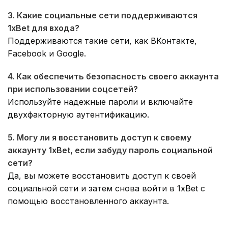
3. Какие социальные сети поддерживаются
1xBet для входа?
Поддерживаются такие сети, как ВКонтакте,
Facebook и Google.
4. Как обеспечить безопасность своего аккаунта
при использовании соцсетей?
Используйте надежные пароли и включайте
двухфакторную аутентификацию.
5. Могу ли я восстановить доступ к своему
аккаунту 1xBet, если забуду пароль социальной
сети?
Да, вы можете восстановить доступ к своей
социальной сети и затем снова войти в 1xBet с
помощью восстановленного аккаунта.