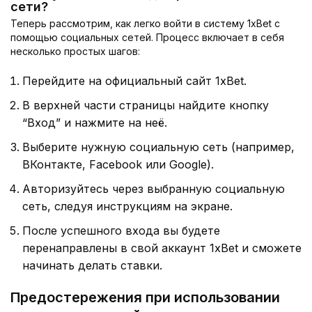
сети?
Теперь рассмотрим, как легко войти в систему 1xBet с
помощью социальных сетей. Процесс включает в себя
несколько простых шагов:
Перейдите на официальный сайт 1xBet.
В верхней части страницы найдите кнопку
“Вход” и нажмите на неё.
Выберите нужную социальную сеть (например,
ВКонтакте, Facebook или Google).
Авторизуйтесь через выбранную социальную
сеть, следуя инструкциям на экране.
После успешного входа вы будете
перенаправлены в свой аккаунт 1xBet и сможете
начинать делать ставки.
Предостережения при использовании