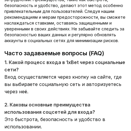
безопасность и удобство, делают этот метод особенно
привлекательным для пользователей. Следуя нашим
рекомендациям и мерам предосторожности, вы сможете
наслаждаться ставками, оставаясь защищенными и
уверенными в своих действиях. Не забывайте следить за
безопасностью ваших данных и регулярно обновлять
аккаунты в социальных сетях для минимизации рисков.
Часто задаваемые вопросы (FAQ)
1. Какой процесс входа в 1xBet через социальные
сети?
Вход осуществляется через кнопку на сайте, где
вы выбираете социальную сеть и авторизуетесь
через неё.
2. Каковы основные преимущества
использования соцсетей для входа?
Это быстрота, безопасность и удобство в
использовании.