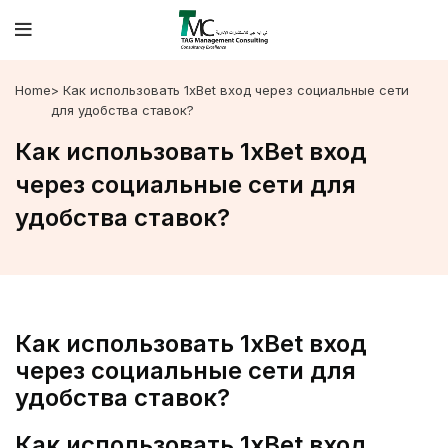
Home
> Как использовать 1xBet вход через социальные сети
для удобства ставок?
Как использовать 1xBet вход
через социальные сети для
удобства ставок?
Как использовать 1xBet вход
через социальные сети для
удобства ставок?
Как использовать 1xBet вход