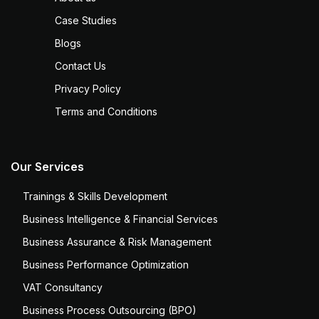
Case Studies
Blogs
Contact Us
Privacy Policy
Terms and Conditions
Our Services
Trainings & Skills Development
Business Intelligence & Financial Services
Business Assurance & Risk Management
Business Performance Optimization
VAT Consultancy
Business Process Outsourcing (BPO)