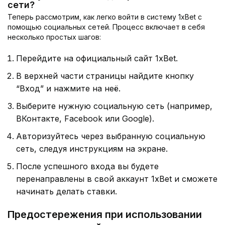
сети?
Теперь рассмотрим, как легко войти в систему 1xBet с
помощью социальных сетей. Процесс включает в себя
несколько простых шагов:
Перейдите на официальный сайт 1xBet.
В верхней части страницы найдите кнопку
“Вход” и нажмите на неё.
Выберите нужную социальную сеть (например,
ВКонтакте, Facebook или Google).
Авторизуйтесь через выбранную социальную
сеть, следуя инструкциям на экране.
После успешного входа вы будете
перенаправлены в свой аккаунт 1xBet и сможете
начинать делать ставки.
Предостережения при использовании