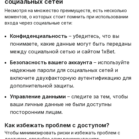
социальных сетей
Несмотря на множество преимуществ, есть несколько
моментов, о которых стоит помнить при использовании
входа через социальные сети:
Конфиденциальность
– убедитесь, что вы
понимаете, какие данные могут быть переданы
между социальной сетью и сайтом 1xBet.
Безопасность вашего аккаунта
– используйте
надежные пароли для социальных сетей и
включите двухфакторную аутентификацию для
дополнительной защиты.
Управление данными
– следите за тем, чтобы
ваши личные данные не были доступны
посторонним лицам.
Как избежать проблем с доступом?
Чтобы минимизировать риски и избежать проблем с
доступом, следуйте этим рекомендациям: