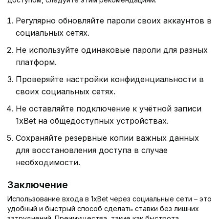
Регулярно обновляйте пароли своих аккаунтов в
социальных сетях.
Не используйте одинаковые пароли для разных
платформ.
Проверяйте настройки конфиденциальности в
своих социальных сетях.
Не оставляйте подключение к учётной записи
1xBet на общедоступных устройствах.
Сохраняйте резервные копии важных данных
для восстановления доступа в случае
необходимости.
Заключение
Использование входа в 1xBet через социальные сети – это
удобный и быстрый способ сделать ставки без лишних
затруднений. Преимущества, такие как быстрота,