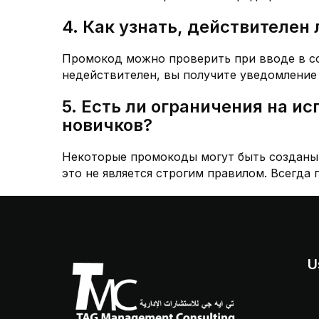
4. Как узнать, действителен
Промокод можно проверить при вводе в со
недействителен, вы получите уведомление 
5. Есть ли ограничения на и
новичков?
Некоторые промокоды могут быть созданы 
это не является строгим правилом. Всегда 
U