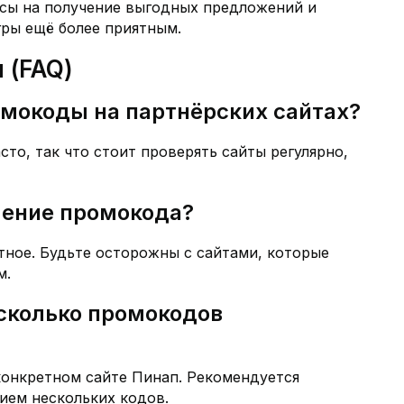
сы на получение выгодных предложений и
ры ещё более приятным.
 (FAQ)
омокоды на партнёрских сайтах?
то, так что стоит проверять сайты регулярно,
учение промокода?
тное. Будьте осторожны с сайтами, которые
м.
есколько промокодов
конкретном сайте Пинап. Рекомендуется
ием нескольких кодов.