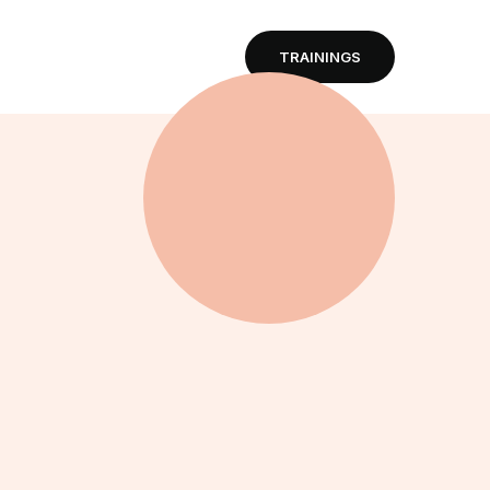
TRAININGS