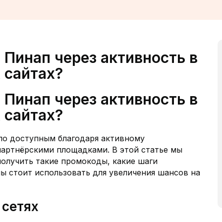
 Пинап через активность в
 сайтах?
 Пинап через активность в
 сайтах?
ло доступным благодаря активному
артнёрскими площадками. В этой статье мы
олучить такие промокоды, какие шаги
ы стоит использовать для увеличения шансов на
 сетях