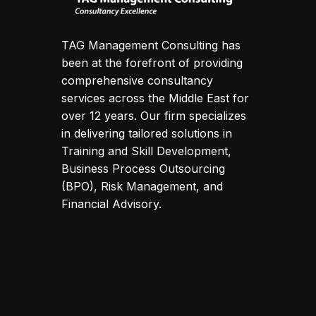
TAG Management Consulting has
been at the forefront of providing
comprehensive consultancy
services across the Middle East for
over 12 years. Our firm specializes
in delivering tailored solutions in
Training and Skill Development,
Business Process Outsourcing
(BPO), Risk Management, and
Financial Advisory.