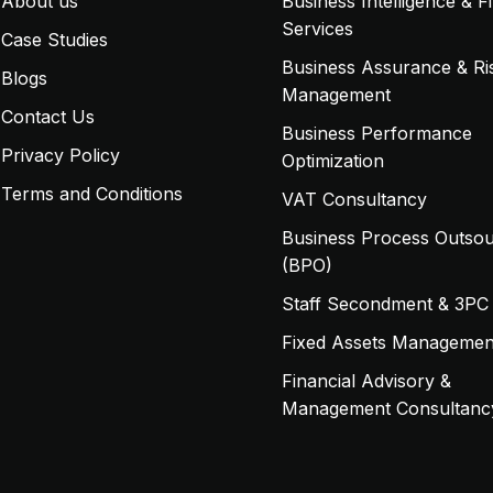
About us
Business Intelligence & F
Services
Case Studies
Business Assurance & Ri
Blogs
Management
Contact Us
Business Performance
Privacy Policy
Optimization
Terms and Conditions
VAT Consultancy
Business Process Outsou
(BPO)
Staff Secondment & 3PC
Fixed Assets Managemen
Financial Advisory &
Management Consultanc