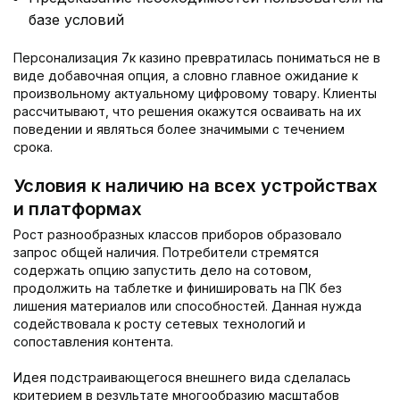
базе условий
Персонализация 7к казино превратилась пониматься не в
виде добавочная опция, а словно главное ожидание к
произвольному актуальному цифровому товару. Клиенты
рассчитывают, что решения окажутся осваивать на их
поведении и являться более значимыми с течением
срока.
Условия к наличию на всех устройствах
и платформах
Рост разнообразных классов приборов образовало
запрос общей наличия. Потребители стремятся
содержать опцию запустить дело на сотовом,
продолжить на таблетке и финишировать на ПК без
лишения материалов или способностей. Данная нужда
содействовала к росту сетевых технологий и
сопоставления контента.
Идея подстраивающегося внешнего вида сделалась
критерием в результате многообразию масштабов