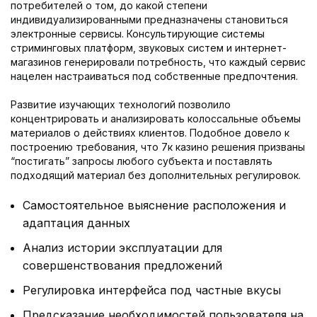
потребителей о том, до какой степени
индивидуализированными предназначены становиться
электронные сервисы. Консультирующие системы
стриминговых платформ, звуковых систем и интернет-
магазинов генерировали потребность, что каждый сервис
нацелен настраиваться под собственные предпочтения.
Развитие изучающих технологий позволило
концентрировать и анализировать колоссальные объемы
материалов о действиях клиентов. Подобное довело к
построению требования, что 7к казино решения призваны
“постигать” запросы любого субъекта и поставлять
подходящий материал без дополнительных регулировок.
Самостоятельное выяснение расположения и
адаптация данных
Анализ истории эксплуатации для
совершенствования предложений
Регулировка интерфейса под частные вкусы
Предсказание необходимостей пользователя на