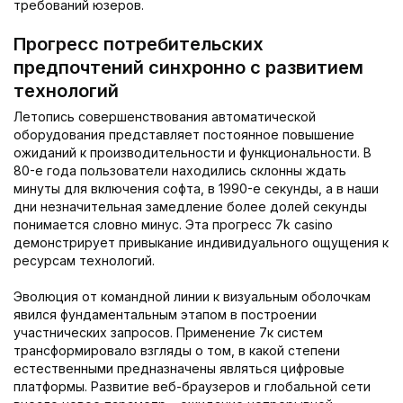
требований юзеров.
Прогресс потребительских
предпочтений синхронно с развитием
технологий
Летопись совершенствования автоматической
оборудования представляет постоянное повышение
ожиданий к производительности и функциональности. В
80-е года пользователи находились склонны ждать
минуты для включения софта, в 1990-е секунды, а в наши
дни незначительная замедление более долей секунды
понимается словно минус. Эта прогресс 7k casino
демонстрирует привыкание индивидуального ощущения к
ресурсам технологий.
Эволюция от командной линии к визуальным оболочкам
явился фундаментальным этапом в построении
участнических запросов. Применение 7к систем
трансформировало взгляды о том, в какой степени
естественными предназначены являться цифровые
платформы. Развитие веб-браузеров и глобальной сети