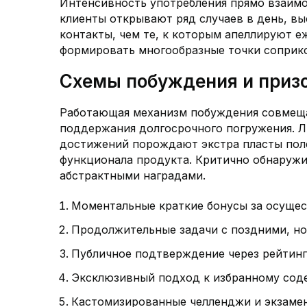
Интенсивность употребления прямо взаимо
клиенты открывают ряд случаев в день, в
контакты, чем те, к которым апеллируют 
формировать многообразные точки соприко
Схемы побуждения и приз
Работающая механизм побуждения совмеща
поддержания долгосрочного погружения. 
достижений порождают экстра пласты поле
функционала продукта. Критично обнаруж
абстрактными наградами.
Моментальные краткие бонусы за осуще
Продолжительные задачи с поздними, н
Публичное подтверждение через рейтинг
Эксклюзивный подход к избранному сод
Кастомизированные челленджи и экзаме