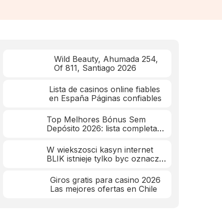
Wild Beauty, Ahumada 254,
Of 811, Santiago 2026
Lista de casinos online fiables
en España Páginas confiables
Top Melhores Bónus Sem
Depósito 2026: lista completa
mar 2026
W wiekszosci kasyn internet
BLIK istnieje tylko byc oznacza
wplaty
Giros gratis para casino 2026
Las mejores ofertas en Chile