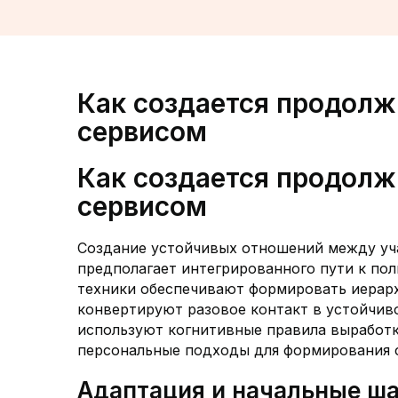
Как создается продолж
сервисом
Как создается продолж
сервисом
Создание устойчивых отношений между уч
предполагает интегрированного пути к по
техники обеспечивают формировать иерарх
конвертируют разовое контакт в устойчив
используют когнитивные правила выработ
персональные подходы для формирования ф
Адаптация и начальные ша