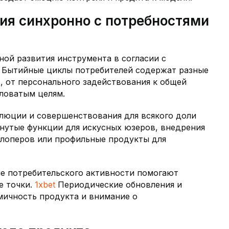
ия синхронно с потребностями
ной развития инструмента в согласии с
 Бытийные циклы потребителей содержат разные
, от персонального задействования к общей
словатым целям.
люции и совершенствования для всякого доли
рнутые функции для искусных юзеров, внедрения
елоперов или профильные продукты для
е потребительского активности помогают
е точки.
1xbet
Периодические обновления и
ичность продукта и внимание о