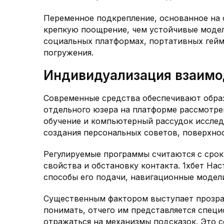
Переменное подкрепление, основанное на 
крепкую поощрение, чем устойчивые модел
социальных платформах, портативных гейм
погружения.
Индивидуализация взаимод
Современные средства обеспечивают обра
отдельного юзера на платформе рассмотре
обучение и компьютерный рассудок иссле
создания персональных советов, поверхнос
Регулируемые программы считаются с срок
свойства и обстановку контакта. 1хбет Нас
способы его подачи, навигационные модели
Существенным фактором выступает прозра
понимать, отчего им представляется спец
отражаться на механизмы подсказок. Это с