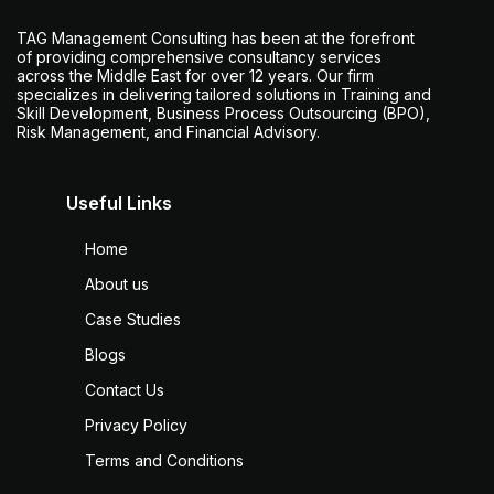
TAG Management Consulting has been at the forefront
of providing comprehensive consultancy services
across the Middle East for over 12 years. Our firm
specializes in delivering tailored solutions in Training and
Skill Development, Business Process Outsourcing (BPO),
Risk Management, and Financial Advisory.
Useful Links
Home
About us
Case Studies
Blogs
Contact Us
Privacy Policy
Terms and Conditions