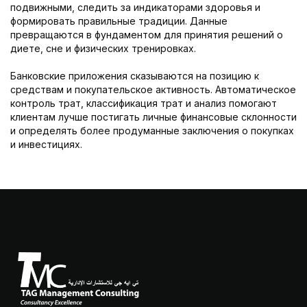
подвижными, следить за индикаторами здоровья и
формировать правильные традиции. Данные
превращаются в фундаментом для принятия решений о
диете, сне и физических тренировках.
Банковские приложения сказываются на позицию к
средствам и покупательское активность. Автоматическое
контроль трат, классификация трат и анализ помогают
клиентам лучше постигать личные финансовые склонности
и определять более продуманные заключения о покупках
и инвестициях.