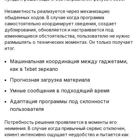
Незаметность реализуется через механизацию
обыденных ходов. В случае когда программа
самостоятельно координирует сведения, создает
дублирования, обновляется и настраивается под
изменяющиеся обстоятельства, пользователю не нужно
размышлять о технических моментах. Он только получает
итог.
Машинальная координация между гаджетами,
как в 1xbet зеркало
Прогнозная загрузка материала
Умные сообщения в подходящий время
Адаптация программы под склонности
пользователя
Потребность решения проявляется в моменты его
неимения. В случае когда привычный сервис отключен,
клиент интенсивно ощущает неудобство и пытается как