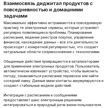
Взаимосвязь диджитал продуктов с
повседневностью и домашними
задачами
Максимально эффективно встраиваются в повседневную
практику те электронные сервисы, которые устраняют
регулярно появляющиеся проблемы. Планирование
расписания, ведение реестров покупок, управление
финансов, нахождение данных – все эти деятельности
происходят с конкретной регулярностью, что создает
натуральные области соприкосновения с технологиями.
Обыденные действия превращаются в катализаторами
для применения электронных продуктов. Пользователь
автоматически извлекает устройство, чтобы выяснить
погоду, ознакомиться расписание перевозок или найти
соседний лавку. Данные мини-контакты аккумулируются и
создают стабильные модели действий.
Интеграция с расписанием и сообщениями
предоставляет шанс электронным решениям
интегрироваться в природный ритм жизни пользователя.