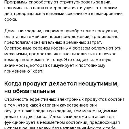
Программы способствуют структурировать задачи,
напоминать о важных мероприятиях и улучшать режим
дня, превращаясь в важными союзниками в планировании
срока.
Домашние задачи, например приобретение продуктов,
оплата платежей или поиск предложений, традиционно
предполагали значительных временных затрат.
Электронные сервисы коренным образом облегчают эти
механизмы, предоставляя шанс выполнять их в всякое
комфортное момент и точку. Это создает заметную
значимость, которая стимулирует к постоянному
применению 1хбет.
Когда продукт делается неощутимым,
но обязательным
Странность эффективных электронных продуктов состоит
в том, что в какой степени качественнее они
осуществляют заданную задачу, тем менее видимыми
делаются для юзера. Идеальный диджитал ассистент
функционирует в незаметном состоянии, предвосхищая
нужды и решая задачи без направления фокуса к себе.