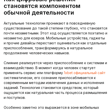
становятся компонентом
обычной деятельности
Актуальные технологии проникают в повседневную
существование до такой степени глубоко, что становятся
почти незаметными. Этот ход осуществляется поэтапно и
незаметно для юзеров. Мобильные устройства, гаджеты
и прочие девайсы перестают оцениваться как отдельные
приспособления, трансформируясь в натуральное
продолжение человеческих навыков.
Слияние реализуется через приспособление к системам и
взаимодействию. В момент когда человек стартует
применять сервис или платформу
1xbet официальный сайт
систематически, его сознание приспосабливается к
современным методам извлечения данных и исполнения
заданий. Технология становится средством, который
ощущается как натуральная часть процесса размышления
и поступков.
Особенно заметно это выражается в зоне мобильных