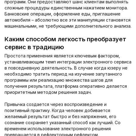
программ. Они предоставляют шанс клиентам выполнять
сложные процедуры единственным нажатием монитора.
Банковские операции, оформление еды, приглашение
автомобиля – абсолютно все эти манипуляции становятся
машинальными, не требующими дополнительного анализа.
Каким способом легкость преобразует
сервис в традицию
Простота применения является ключевым фактором,
устанавливающим темп интеграции электронного сервиса
в повседневную деятельность. В случае когда юзеру не
необходимо тратить период на изучение запутанного
программы или реализацию множества шагов для
получения результата, платформа оперативно делается
приоритетным методом решения задач.
Привычка создается через воспроизведение и
позитивный практику. Когда человек добивается
желаемый результат быстро и без напряжения, его
сознание сохраняет указанный способ как лучший. Со
временем использование электронного решения
превращается в рефлекторным рефлексом.