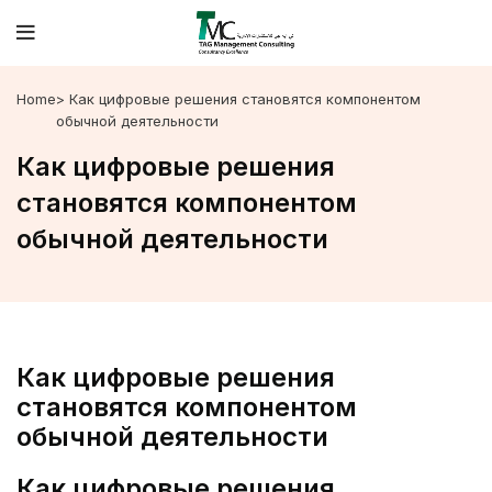
Home
> Как цифровые решения становятся компонентом
обычной деятельности
Как цифровые решения
становятся компонентом
обычной деятельности
Как цифровые решения
становятся компонентом
обычной деятельности
Как цифровые решения