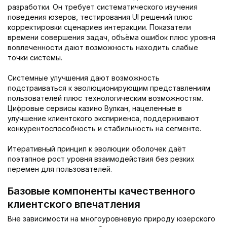
разработки. Он требует систематического изучения
поведения юзеров, тестирования UI решений плюс
корректировки сценариев интеракции. Показатели
времени совершения задач, объёма ошибок плюс уровня
вовлеченности дают возможность находить слабые
точки системы.
Системные улучшения дают возможность
подстраиваться к эволюционирующим представлениям
пользователей плюс технологическим возможностям.
Цифровые сервисы казино Вулкан, нацеленные в
улучшение клиентского экспириенса, поддерживают
конкурентоспособность и стабильность на сегменте.
Итеративный принцип к эволюции оболочек даёт
поэтапное рост уровня взаимодействия без резких
перемен для пользователей.
Базовые компоненты качественного
клиентского впечатления
Вне зависимости на многоуровневую природу юзерского