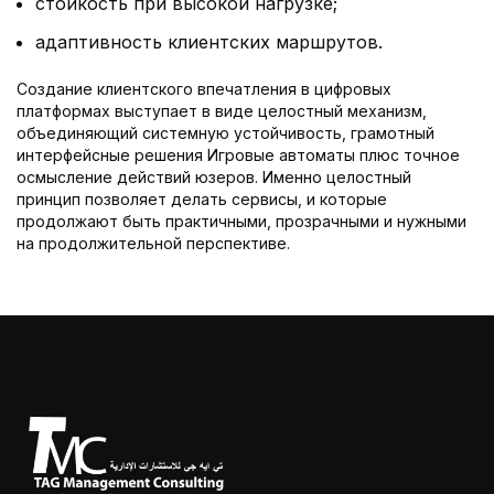
стойкость при высокой нагрузке;
адаптивность клиентских маршрутов.
Создание клиентского впечатления в цифровых
платформах выступает в виде целостный механизм,
объединяющий системную устойчивость, грамотный
интерфейсные решения Игровые автоматы плюс точное
осмысление действий юзеров. Именно целостный
принцип позволяет делать сервисы, и которые
продолжают быть практичными, прозрачными и нужными
на продолжительной перспективе.