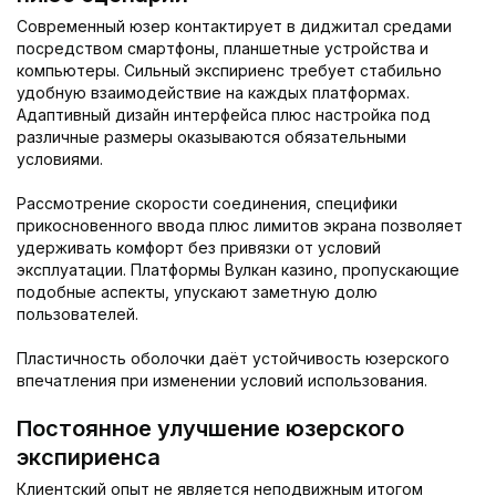
Современный юзер контактирует в диджитал средами
посредством смартфоны, планшетные устройства и
компьютеры. Сильный экспириенс требует стабильно
удобную взаимодействие на каждых платформах.
Адаптивный дизайн интерфейса плюс настройка под
различные размеры оказываются обязательными
условиями.
Рассмотрение скорости соединения, специфики
прикосновенного ввода плюс лимитов экрана позволяет
удерживать комфорт без привязки от условий
эксплуатации. Платформы Вулкан казино, пропускающие
подобные аспекты, упускают заметную долю
пользователей.
Пластичность оболочки даёт устойчивость юзерского
впечатления при изменении условий использования.
Постоянное улучшение юзерского
экспириенса
Клиентский опыт не является неподвижным итогом