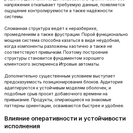
напряжения откапывает требуемую данные, появляется
ощущение контролируемости а также надёжности
системы.
Сломанная структура ведёт к неразберихе,
промедлениям а также фрустрации. Порой функционально
мощная система способна казаться в виде неудобная,
когда компоненты разложены хаотично а также не
соответствуют привычкам. Поэтому построение
структуры становится фундаментом хорошего
клиентского экспириенса Игровые автоматы.
Дополнительно существенным условием выступает
предсказуемость позиционирования блоков. Аудитория
адаптируются к устойчивым моделям оболочек, и
подобные срыв просит добавочного времени на
привыкание. Продукты, опирающиеся на знакомые
паттерны ориентации, осваиваются быстрее и удобнее.
Влияние оперативности и устойчивости
исполнения