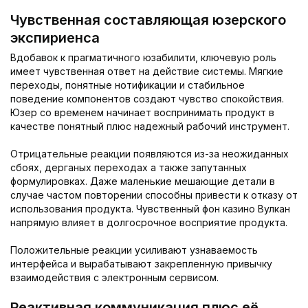
Чувственная составляющая юзерского
экспириенса
Вдобавок к прагматичного юзабилити, ключевую роль
имеет чувственная ответ на действие системы. Мягкие
переходы, понятные нотификации и стабильное
поведение компонентов создают чувство спокойствия.
Юзер со временем начинает воспринимать продукт в
качестве понятный плюс надежный рабочий инструмент.
Отрицательные реакции появляются из-за неожиданных
сбоях, дерганых переходах а также запутанных
формулировках. Даже маленькие мешающие детали в
случае частом повторении способны привести к отказу от
использования продукта. Чувственный фон казино Вулкан
напрямую влияет в долгосрочное восприятие продукта.
Положительные реакции усиливают узнаваемость
интерфейса и вырабатывают закрепленную привычку
взаимодействия с электронным сервисом.
Реактивная коммуникация плюс её