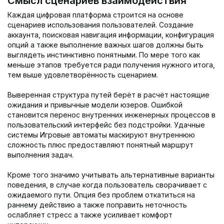
Смысл сценариев взаимодействия
Каждая цифровая платформа строится на основе
сценариев использования пользователей. Создание
аккаунта, поисковая навигация информации, конфигурация
опций а также выполнение важных шагов должны быть
выглядеть инстинктивно понятными. По мере того как
меньше этапов требуется ради получения нужного итога,
тем выше удовлетворённость сценарием.
Выверенная структура путей берёт в расчёт настоящие
ожидания и привычные модели юзеров. Ошибкой
становится перенос внутренних инженерных процессов в
пользовательский интерфейс без подстройки. Удачные
системы Игровые автоматы маскируют внутреннюю
сложность плюс предоставляют понятный маршрут
выполнения задач.
Кроме того значимо учитывать альтернативные варианты
поведения, в случае когда пользователь сворачивает с
ожидаемого пути. Опция без проблем откатиться на
раннему действию а также поправить неточность
ослабляет стресс а также усиливает комфорт