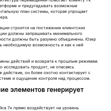
итектура перемещений помогает клиенту 7k
латформе и предугадывать возможные
ентальную план системы, которая упрощает
ера.
ации строится на постижении клиентских
ации должны запрашивать минимального
ности должны быть разумно объединены. Юзер
ть необходимую возможность и как к ней
мены действий и возврата к прошлым режимам.
о исследовать продукт, не опасаясь
е действие, он более охотно контактирует с
истеме и ощущение контроля над процессом.
ие элементов генерирует
са 7к прямо воздействует на уровень