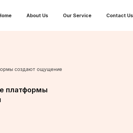
Home
About Us
Our Service
Contact Us
формы создают ощущение
ые платформы
и