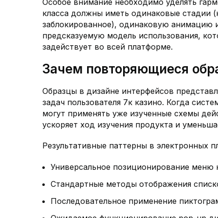
Особое внимание необходимо уделять гарм
класса должны иметь одинаковые стадии (н
заблокированное), одинаковую анимацию и
предсказуемую модель использования, кот
задействует во всей платформе.
Зачем повторяющиеся обра
Образцы в дизайне интерфейсов представл
задач пользователя 7к казино. Когда сист
могут применять уже изученные схемы дей
ускоряет ход изучения продукта и уменьша
Результативные паттерны в электронных п
Универсальное позиционирование меню к
Стандартные методы отображения списко
Последовательное применение пиктограм