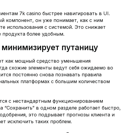
иентам 7k casino быстрее навигировать в UI.
й компонент, он уже понимает, как с ним
те использования с системой. Это снижает
е продукта более удобным.
 минимизирует путаницу
ет как мощный средство уменьшения
огда схожие элементы ведут себя ожидаемо во
ится постоянно снова познавать правила
нальных платформах с большим количеством
ается с нестандартным функционированием
а “Сохранить” в одном разделе работает быстро,
одобрения, это подрывает прогнозы клиента и
ет исключить таких проблем.