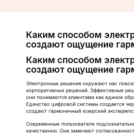
Каким способом элект
создают ощущение гар
Каким способом элект
создают ощущение гар
Электронные решения окружают нас повсю
корпоративных решений. Эффективные реше
они понимаются клиентами как единое обра
Единство цифровой системы создается чер
создают гармоничный юзерский эксперienc
Современные пользователи подсознательно
качественно. Они замечают согласованнос