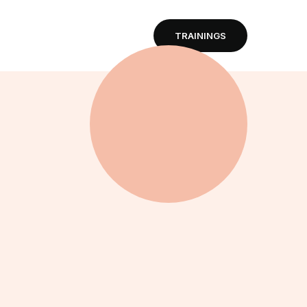
TRAININGS