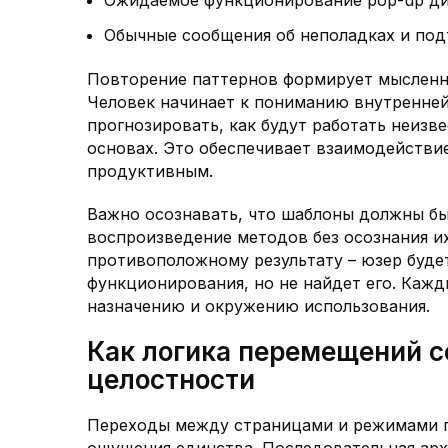
Ожидаемое функционирование pop-up ди
Обычные сообщения об неполадках и под
Повторение паттернов формирует мысленн
Человек начинает к пониманию внутренне
прогнозировать, как будут работать неизв
основах. Это обеспечивает взаимодействи
продуктивным.
Важно осознавать, что шаблоны должны бы
воспроизведение методов без осознания и
противоположному результату – юзер буде
функционирования, но не найдет его. Каж
назначению и окружению использования.
Как логика перемещений с
целостности
Переходы между страницами и режимами п