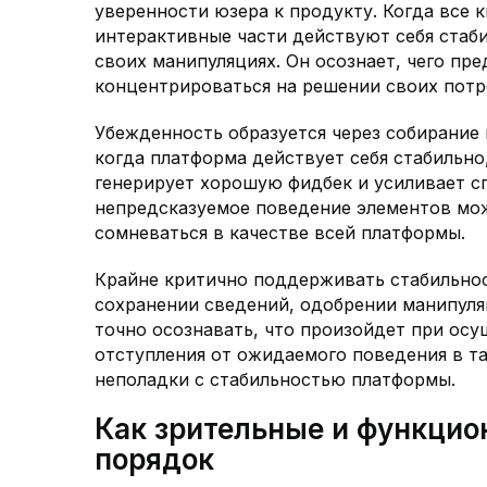
уверенности юзера к продукту. Когда все к
интерактивные части действуют себя стаб
своих манипуляциях. Он осознает, чего пре
концентрироваться на решении своих потре
Убежденность образуется через собирание 
когда платформа действует себя стабильн
генерирует хорошую фидбек и усиливает с
непредсказуемое поведение элементов мож
сомневаться в качестве всей платформы.
Крайне критично поддерживать стабильнос
сохранении сведений, одобрении манипуля
точно осознавать, что произойдет при ос
отступления от ожидаемого поведения в т
неполадки с стабильностью платформы.
Как зрительные и функци
порядок