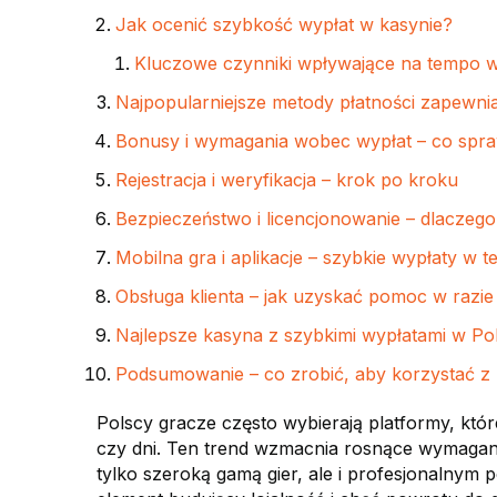
Jak ocenić szybkość wypłat w kasynie?
Kluczowe czynniki wpływające na tempo w
Najpopularniejsze metody płatności zapewni
Bonusy i wymagania wobec wypłat – co spr
Rejestracja i weryfikacja – krok po kroku
Bezpieczeństwo i licencjonowanie – dlaczeg
Mobilna gra i aplikacje – szybkie wypłaty w te
Obsługa klienta – jak uzyskać pomoc w razi
Najlepsze kasyna z szybkimi wypłatami w Po
Podsumowanie – co zrobić, aby korzystać z 
Polscy gracze często wybierają platformy, które
czy dni. Ten trend wzmacnia rosnące wymagan
tylko szeroką gamą gier, ale i profesjonalnym 