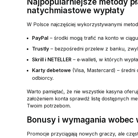
Najpopularniejsze metody pł
natychmiastowe wypłaty
W Polsce najczęściej wykorzystywanymi metodam
PayPal
– środki mogą trafić na konto w ciągu
Trustly
– bezpośredni przelew z banku, zwyk
Skrill i NETELLER
– e‑walleti, w których wypł
Karty debetowe
(Visa, Mastercard) – średni
odbiorcy.
Warto pamiętać, że nie wszystkie kasyna oferu
założeniem konta sprawdź listę dostępnych met
Twoim potrzebom.
Bonusy i wymagania wobec w
Promocje przyciągają nowych graczy, ale częs