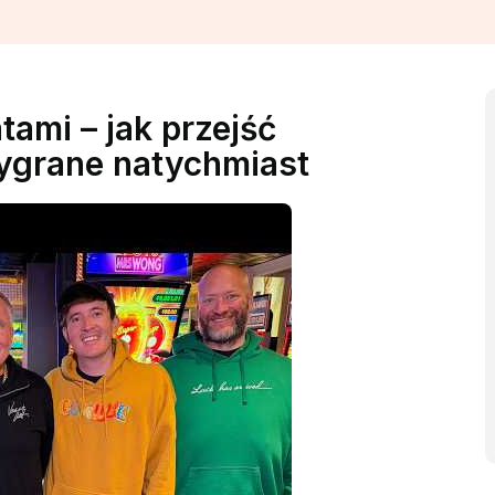
ami – jak przejść
wygrane natychmiast