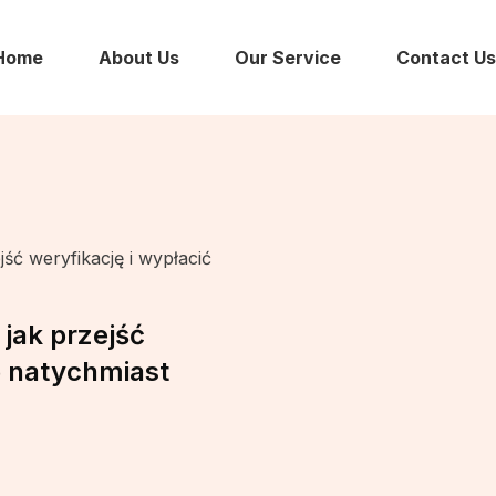
Home
About Us
Our Service
Contact Us
ść weryfikację i wypłacić
jak przejść
e natychmiast