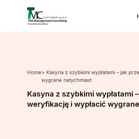
Home
> Kasyna z szybkimi wypłatami – jak przej
wygrane natychmiast
Kasyna z szybkimi wypłatami – 
weryfikację i wypłacić wygran