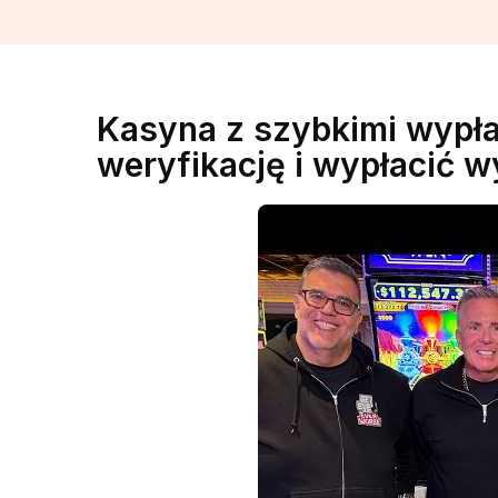
Kasyna z szybkimi wypłat
weryfikację i wypłacić 