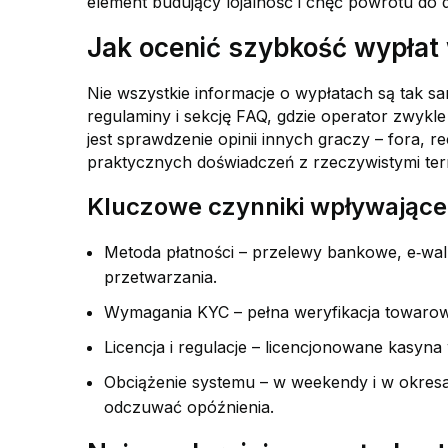
element budujący lojalność i chęć powrotu do
Jak ocenić szybkość wypłat
Nie wszystkie informacje o wypłatach są tak sa
regulaminy i sekcję FAQ, gdzie operator zwykle 
jest sprawdzenie opinii innych graczy – fora, re
praktycznych doświadczeń z rzeczywistymi ter
Kluczowe czynniki wpływające
Metoda płatności – przelewy bankowe, e‑wall
przetwarzania.
Wymagania KYC – pełna weryfikacja towaro
Licencja i regulacje – licencjonowane kasyna
Obciążenie systemu – w weekendy i w okres
odczuwać opóźnienia.