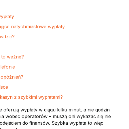
ypłaty
ające natychmiastowe wypłaty
awdzić?
o to ważne?
lefonie
e opóźnień?
lsce
kasyn z szybkimi wypłatami?
 oferują wypłaty w ciągu kilku minut, a nie godzin
ia wobec operatorów – muszą oni wykazać się nie
podejściem do finansów. Szybka wypłata to więc