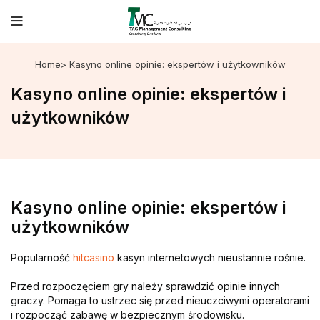
Home
> Kasyno online opinie: ekspertów i użytkowników
Kasyno online opinie: ekspertów i
użytkowników
Kasyno online opinie: ekspertów i
użytkowników
Popularność
hitcasino
kasyn internetowych nieustannie rośnie.
Przed rozpoczęciem gry należy sprawdzić opinie innych
graczy. Pomaga to ustrzec się przed nieuczciwymi operatorami
i rozpocząć zabawę w bezpiecznym środowisku.