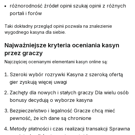
różnorodność źródeł opinii szukaj opinii z różnych
portali i forów
Taki dokładny przegląd opinii pozwala na znalezienie
wygodnego kasyna dla siebie.
Najważniejsze kryteria oceniania kasyn
przez graczy
Najczęściej ocenianymi elementami kasyn online są:
Szeroki wybór rozrywki Kasyna z szeroką ofertą
gier zyskują więcej uwagi
Zachęty dla nowych i stałych graczy Dla wielu osób
bonusy decydują o wyborze kasyna
Bezpieczeństwo i legalność Gracze chcą mieć
pewność, że ich dane są chronione
Metody płatności i czas realizacji transakcji Sprawna