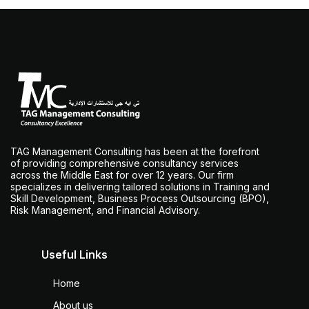
TAG Management Consulting has been at the forefront
of providing comprehensive consultancy services
across the Middle East for over 12 years. Our firm
specializes in delivering tailored solutions in Training and
Skill Development, Business Process Outsourcing (BPO),
Risk Management, and Financial Advisory.
Useful Links
Home
About us