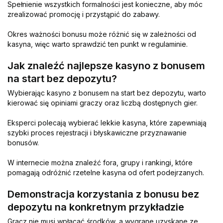
Spełnienie wszystkich formalności jest konieczne, aby móc
zrealizować promocję i przystąpić do zabawy.
Okres ważności bonusu może różnić się w zależności od
kasyna, więc warto sprawdzić ten punkt w regulaminie.
Jak znaleźć najlepsze kasyno z bonusem
na start bez depozytu?
Wybierając kasyno z bonusem na start bez depozytu, warto
kierować się opiniami graczy oraz liczbą dostępnych gier.
Eksperci polecają wybierać lekkie kasyna, które zapewniają
szybki proces rejestracji i błyskawiczne przyznawanie
bonusów.
W internecie można znaleźć fora, grupy i rankingi, które
pomagają odróżnić rzetelne kasyna od ofert podejrzanych.
Demonstracja korzystania z bonusu bez
depozytu na konkretnym przykładzie
Gracz nie musi wpłacać środków, a wygrane uzyskane ze