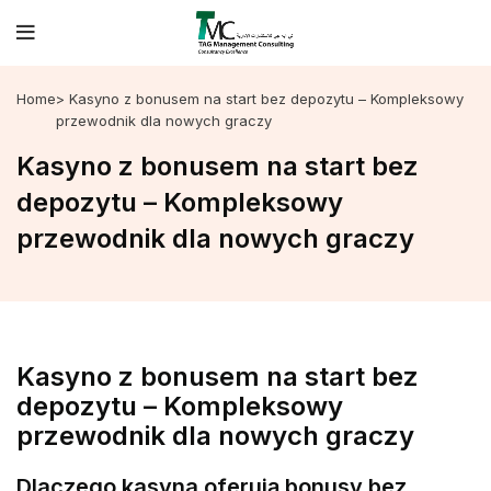
Home
> Kasyno z bonusem na start bez depozytu – Kompleksowy
przewodnik dla nowych graczy
Kasyno z bonusem na start bez
depozytu – Kompleksowy
przewodnik dla nowych graczy
Kasyno z bonusem na start bez
depozytu – Kompleksowy
przewodnik dla nowych graczy
Dlaczego kasyna oferują bonusy bez