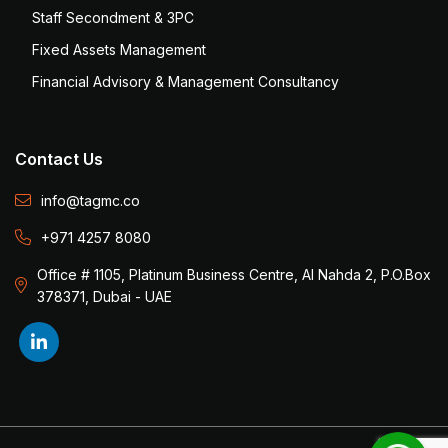
Staff Secondment & 3PC
Fixed Assets Management
Financial Advisory & Management Consultancy
Contact Us
info@tagmc.co
+971 4257 8080
Office # 1105, Platinum Business Centre, Al Nahda 2, P.O.Box
378371, Dubai - UAE