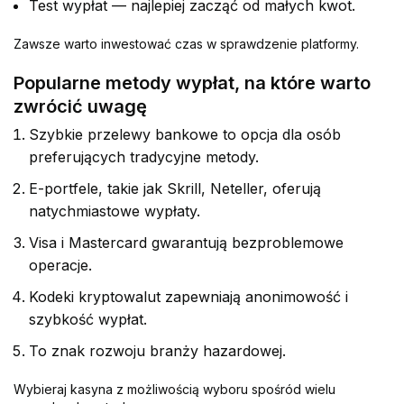
Test wypłat — najlepiej zacząć od małych kwot.
Zawsze warto inwestować czas w sprawdzenie platformy.
Popularne metody wypłat, na które warto
zwrócić uwagę
Szybkie przelewy bankowe to opcja dla osób
preferujących tradycyjne metody.
E-portfele, takie jak Skrill, Neteller, oferują
natychmiastowe wypłaty.
Visa i Mastercard gwarantują bezproblemowe
operacje.
Kodeki kryptowalut zapewniają anonimowość i
szybkość wypłat.
To znak rozwoju branży hazardowej.
Wybieraj kasyna z możliwością wyboru spośród wielu