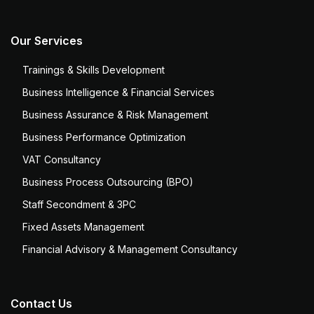
Our Services
Trainings & Skills Development
Business Intelligence & Financial Services
Business Assurance & Risk Management
Business Performance Optimization
VAT Consultancy
Business Process Outsourcing (BPO)
Staff Secondment & 3PC
Fixed Assets Management
Financial Advisory & Management Consultancy
Contact Us