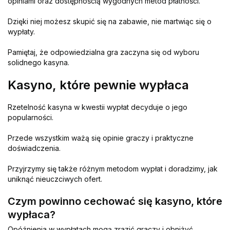
opiniami oraz dostępnością wygodnych metod płatności.
Dzięki niej możesz skupić się na zabawie, nie martwiąc się o
wypłaty.
Pamiętaj, że odpowiedzialna gra zaczyna się od wyboru
solidnego kasyna.
Kasyno, które pewnie wypłaca
Rzetelność kasyna w kwestii wypłat decyduje o jego
popularności.
Przede wszystkim ważą się opinie graczy i praktyczne
doświadczenia.
Przyjrzymy się także różnym metodom wypłat i doradzimy, jak
uniknąć nieuczciwych ofert.
Czym powinno cechować się kasyno, które
wypłaca?
Opóźnienia w wypłatach mogą zrazić graczy i obniżyć