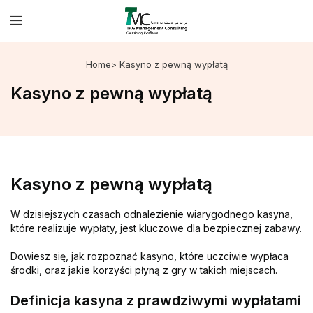
Home
> Kasyno z pewną wypłatą
Kasyno z pewną wypłatą
Kasyno z pewną wypłatą
W dzisiejszych czasach odnalezienie wiarygodnego kasyna,
które realizuje wypłaty, jest kluczowe dla bezpiecznej zabawy.
Dowiesz się, jak rozpoznać kasyno, które uczciwie wypłaca
środki, oraz jakie korzyści płyną z gry w takich miejscach.
Definicja kasyna z prawdziwymi wypłatami