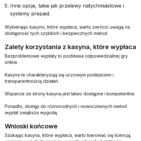
Inne opcje, takie jak przelewy natychmiastowe i
systemy prepaid.
Wybierając kasyno, które wypłaca, warto zwrócić uwagę na
dostępność tych szybkich i bezpiecznych metod.
Zalety korzystania z kasyna, które wypłaca
Bezproblemowe wypłaty to podstawa odpowiedzialnej gry
online.
Kasyna te charakteryzują się uczciwym podejściem i
transparentnością działań.
Wsparcie ze strony kasyna jest łatwo dostępne i kompetentne.
Ponadto, dostęp do różnorodnych i nowoczesnych metod
wypłat zwiększa wygodę.
Wnioski końcowe
Szukając kasyna, które wypłaca, warto kierować się licencją,