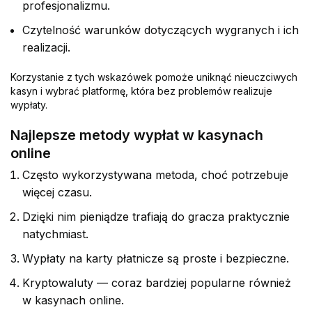
profesjonalizmu.
Czytelność warunków dotyczących wygranych i ich
realizacji.
Korzystanie z tych wskazówek pomoże uniknąć nieuczciwych
kasyn i wybrać platformę, która bez problemów realizuje
wypłaty.
Najlepsze metody wypłat w kasynach
online
Często wykorzystywana metoda, choć potrzebuje
więcej czasu.
Dzięki nim pieniądze trafiają do gracza praktycznie
natychmiast.
Wypłaty na karty płatnicze są proste i bezpieczne.
Kryptowaluty — coraz bardziej popularne również
w kasynach online.