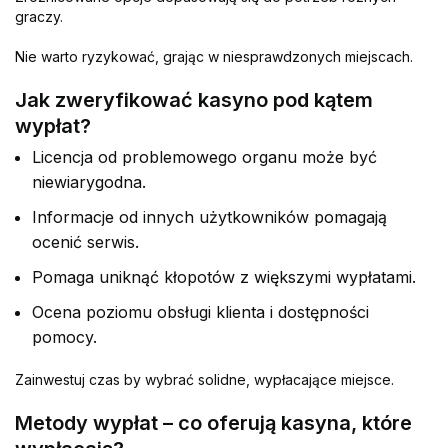
graczy.
Nie warto ryzykować, grając w niesprawdzonych miejscach.
Jak zweryfikować kasyno pod kątem
wypłat?
Licencja od problemowego organu może być
niewiarygodna.
Informacje od innych użytkowników pomagają
ocenić serwis.
Pomaga uniknąć kłopotów z większymi wypłatami.
Ocena poziomu obsługi klienta i dostępności
pomocy.
Zainwestuj czas by wybrać solidne, wypłacające miejsce.
Metody wypłat – co oferują kasyna, które